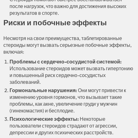
после нагрузок, что важно для достижения высоких
результатов в спорте.
Риски и побочные эффекты
Несмотря на свои преимущества, таблетированные
стероиды могут вызвать серьезные побочные эффекты,
включая:
Проблемы с сердечно-сосудистой системой:
Использование стероидов может вызвать гипертонию
и повышенный риск сердечно-сосудистых
заболеваний.
Гормональные нарушения:
Они могут привести к
изменению уровня гормонов, что вызывает такие
проблемы, как акне, увеличение груди у мужчин
(гинекомастия) и бесплодие.
Психологические эффекты:
Некоторые
пользователи стероидов страдают от агрессии,
депрессии и других психических расстройств.