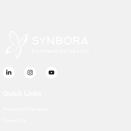
Quick Links
Preventive Therapies
Contact Us