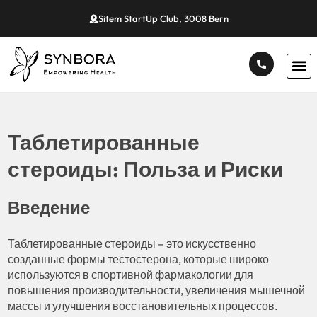
Sitem StartUp Club, 3008 Bern
Таблетированные
стероиды: Польза и Риски
Введение
Таблетированные стероиды – это искусственно
созданные формы тестостерона, которые широко
используются в спортивной фармакологии для
повышения производительности, увеличения мышечной
массы и улучшения восстановительных процессов.