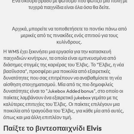
Ένα σκούρο βράδυ με φωτισμό που φωτίζει μια πόλη με
τυχερά παιχνίδια είναι όλα όσα θα δείτε.
Αρχικά, μπορείτε να τοποθετήσετε το ποντίκι πάνω από
μερικές από τις πινακίδες ενός σπιτιού για τους
κυλίνδρους.
Η WMS έχει ξεκινήσει μια εργασία για την κατασκευή
παιχνιδιών κινήτρων, τα οποία είναι εμπνευσμένα από
διάσημες στιγμές της καριέρας του Έλβις. Το "Έλβις, η νέα
βασίλισσα", προσφέρει μια ποικιλία από εξαιρετικές
δυνατότητες που σας επιτρέπουν να αναβαθμίσετε τη νέα
αίσθηση στοιχηματισμού. Μία από τις πιο δημοφιλείς
δυνατότητες είναι το "Jukebox Added bonus", στο οποίο οι
παίκτες λαμβάνουν ένα εξαιρετικό jukebox γεμάτο με τις
καλύτερες επιτυχίες του Έλβις. Οι παίκτες επιλέγουν μια
ποικιλία από τραγούδια του Έλβις, για κάθε μία από αυτές,
όπως και μια άλλη επιπλέον τιμή.
Παίξτε το βιντεοπαιχνίδι Elvis