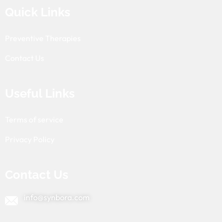
Quick Links
Preventive Therapies
Contact Us
Useful Links
Terms of service
Privacy Policy
Contact Us
info@synbora.com