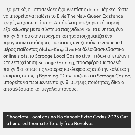
Εξαιρετικά, οι ιστοσελίδες έχουν επίσης demo μάρκες, ώστε
να μπορείτε να παίξετε το Elvis The New Queen Existence
χωρίς να χάσετε τίποτα. Αυτή είναι μια εξαιρετική μορφή
εξοικείωσης με το σύστημα παιχνιδιών και τα κίνητρα, ένα
παιχνίδι που στην πραγματικότητα στοιχηματίζει ένα
πραγματικό εισόδημα. Για όσους αναζητούν το νούμερο 1
μέρος παίζοντας Aloha-King Elvis και άλλα διασκεδαστικά
online slots, το Scrooge Local Casino είναι η ιδανική επιλογή.
Στην επιχείρηση Scrooge Gaming, προσφέρουμε πολλά
παιχνίδια, όπως τις νεότερες κυκλοφορίες από την καλύτερη
εταιρεία, όπως η Bgaming. Όταν παίζετε στο Scrooge Casino,
μπορείτε να περιμένετε παιχνίδι υψηλής ποιότητας, δίκαια
αποτελέσματα και μεγάλα μπόνους.
Chocolate Local casino No deposit Extra Codes 2025 Get
a hundred their site Totally free Revolves