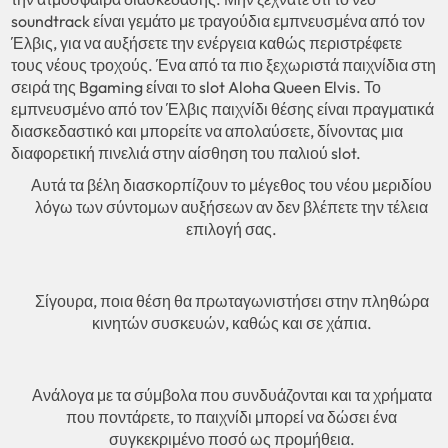
soundtrack είναι γεμάτο με τραγούδια εμπνευσμένα από τον
Έλβις, για να αυξήσετε την ενέργεια καθώς περιστρέφετε
τους νέους τροχούς. Ένα από τα πιο ξεχωριστά παιχνίδια στη
σειρά της Bgaming είναι το slot Aloha Queen Elvis. Το
εμπνευσμένο από τον Έλβις παιχνίδι θέσης είναι πραγματικά
διασκεδαστικό και μπορείτε να απολαύσετε, δίνοντας μια
διαφορετική πινελιά στην αίσθηση του παλιού slot.
Αυτά τα βέλη διασκορπίζουν το μέγεθος του νέου μεριδίου
λόγω των σύντομων αυξήσεων αν δεν βλέπετε την τέλεια
επιλογή σας.
Σίγουρα, ποια θέση θα πρωταγωνιστήσει στην πληθώρα
κινητών συσκευών, καθώς και σε χάπια.
Ανάλογα με τα σύμβολα που συνδυάζονται και τα χρήματα
που ποντάρετε, το παιχνίδι μπορεί να δώσει ένα
συγκεκριμένο ποσό ως προμήθεια.