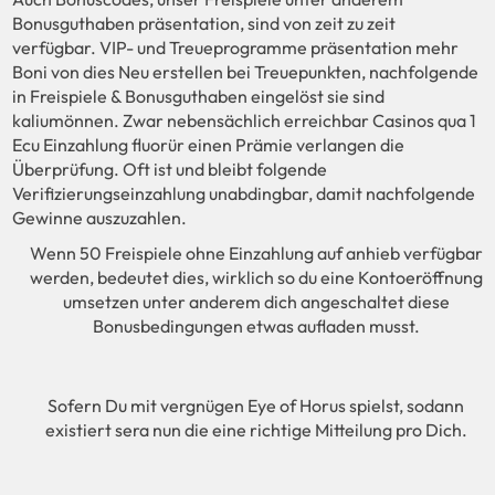
Bonusguthaben präsentation, sind von zeit zu zeit
verfügbar. VIP- und Treueprogramme präsentation mehr
Boni von dies Neu erstellen bei Treuepunkten, nachfolgende
in Freispiele & Bonusguthaben eingelöst sie sind
kaliumönnen. Zwar nebensächlich erreichbar Casinos qua 1
Ecu Einzahlung fluorür einen Prämie verlangen die
Überprüfung. Oft ist und bleibt folgende
Verifizierungseinzahlung unabdingbar, damit nachfolgende
Gewinne auszuzahlen.
Wenn 50 Freispiele ohne Einzahlung auf anhieb verfügbar
werden, bedeutet dies, wirklich so du eine Kontoeröffnung
umsetzen unter anderem dich angeschaltet diese
Bonusbedingungen etwas aufladen musst.
Sofern Du mit vergnügen Eye of Horus spielst, sodann
existiert sera nun die eine richtige Mitteilung pro Dich.