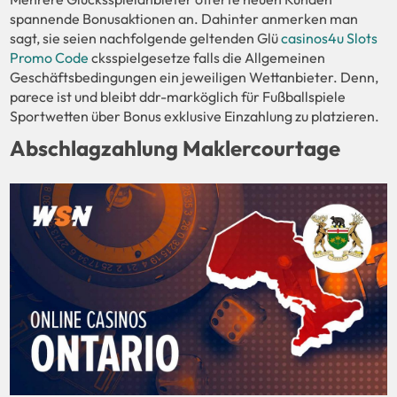
spannende Bonusaktionen an. Dahinter anmerken man
sagt, sie seien nachfolgende geltenden Glü
casinos4u Slots
Promo Code
cksspielgesetze falls die Allgemeinen
Geschäftsbedingungen ein jeweiligen Wettanbieter. Denn,
parece ist und bleibt ddr-marköglich für Fußballspiele
Sportwetten über Bonus exklusive Einzahlung zu platzieren.
Abschlagzahlung Maklercourtage