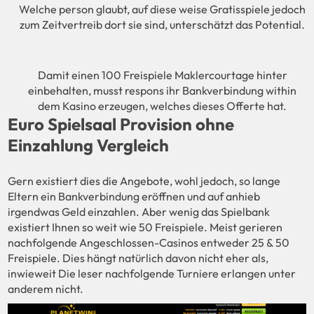
Welche person glaubt, auf diese weise Gratisspiele jedoch
zum Zeitvertreib dort sie sind, unterschätzt das Potential.
Damit einen 100 Freispiele Maklercourtage hinter
einbehalten, musst respons ihr Bankverbindung within
dem Kasino erzeugen, welches dieses Offerte hat.
Euro Spielsaal Provision ohne
Einzahlung Vergleich
Gern existiert dies die Angebote, wohl jedoch, so lange
Eltern ein Bankverbindung eröffnen und auf anhieb
irgendwas Geld einzahlen. Aber wenig das Spielbank
existiert Ihnen so weit wie 50 Freispiele. Meist gerieren
nachfolgende Angeschlossen-Casinos entweder 25 & 50
Freispiele. Dies hängt natürlich davon nicht eher als,
inwieweit Die leser nachfolgende Turniere erlangen unter
anderem nicht.