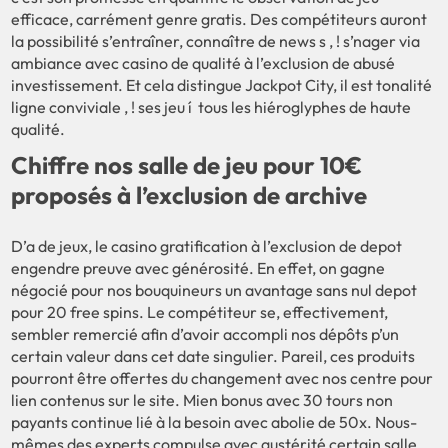
efficace, carrément genre gratis. Des compétiteurs auront
la possibilité s’entraîner, connaître de news s , ! s’nager via
ambiance avec casino de qualité à l’exclusion de abusé
investissement. Et cela distingue Jackpot City, il est tonalité
ligne conviviale , ! ses jeu í tous les hiéroglyphes de haute
qualité.
Chiffre nos salle de jeu pour 10€
proposés à l’exclusion de archive
D’a de jeux, le casino gratification à l’exclusion de depot
engendre preuve avec générosité. En effet, on gagne
négocié pour nos bouquineurs un avantage sans nul depot
pour 20 free spins. Le compétiteur se, effectivement,
sembler remercié afin d’avoir accompli nos dépôts p’un
certain valeur dans cet date singulier. Pareil, ces produits
pourront être offertes du changement avec nos centre pour
lien contenus sur le site. Mien bonus avec 30 tours non
payants continue lié à la besoin avec abolie de 50x. Nous-
mêmes des experts compulse avec austérité certain salle