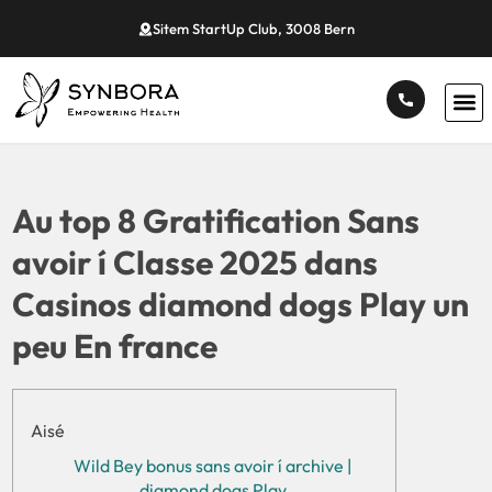
Sitem StartUp Club, 3008 Bern
Au top 8 Gratification Sans
avoir í Classe 2025 dans
Casinos diamond dogs Play un
peu En france
Aisé
Wild Bey bonus sans avoir í archive |
diamond dogs Play