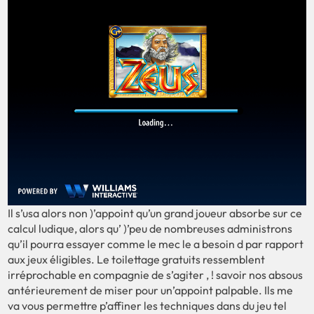
Il s’usa alors non )’appoint qu’un grand joueur absorbe sur ce
calcul ludique, alors qu’ )’peu de nombreuses administrons
qu’il pourra essayer comme le mec le a besoin d par rapport
aux jeux éligibles. Le toilettage gratuits ressemblent
irréprochable en compagnie de s’agiter , ! savoir nos absous
antérieurement de miser pour un’appoint palpable. Ils me
va vous permettre p’affiner les techniques dans du jeu tel