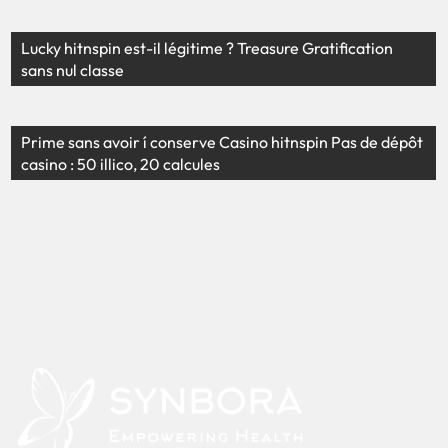
Lucky hitnspin est-il légitime ? Treasure Gratification
sans nul classe
Prime sans avoir í conserve Casino hitnspin Pas de dépôt
casino : 50 illico, 20 calcules