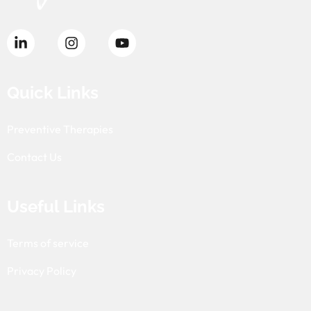
Quick Links
Preventive Therapies
Contact Us
Useful Links
Terms of service
Privacy Policy