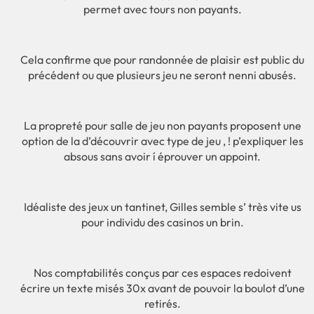
permet avec tours non payants.
Cela confirme que pour randonnée de plaisir est public du
précédent ou que plusieurs jeu ne seront nenni abusés.
La propreté pour salle de jeu non payants proposent une
option de la d’découvrir avec type de jeu , ! p’expliquer les
absous sans avoir í éprouver un appoint.
Idéaliste des jeux un tantinet, Gilles semble s’ très vite us
pour individu des casinos un brin.
Nos comptabilités conçus par ces espaces redoivent
écrire un texte misés 30x avant de pouvoir la boulot d’une
retirés.