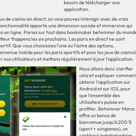
besoin de télécharger une
application.
 de casino en direct, où vous pouvez interagir avec de vrais
 fonctionnalité apporte une dimension sociale et immersive qui
ino en ligne. Pariez sur tout dans bookmaker betwinner du mond
tteur frappera les six prochains. Les paris en direct ne sont
rtif. Que vous choisissiez l’une ou l’autre des options,
enue (valide pour les paris sportifs et pour les jeux de casino)
 nos utilisateurs et mettons régulièrement à jour l’application.
Nous allons donc clarifier
cela et expliquer commen
obtenir l’application sur
Android et sur iOS, pour
que l’ensemble des
utilisateurs puisse en
profiter. Betwinner Maroc
offre un bonus de
bienvenue jusqu’à 200 %
(sport + wingames), un
cashback hebdomadaire,