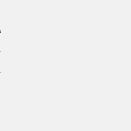
e
.
t