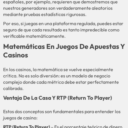
españoles, por ejemplo, requieren que demostremos que
nuestros generadores son verdaderamente aleatorios
mediante pruebas estadísticas rigurosas.
Por eso, si juegas en una plataforma regulada, puedes estar
seguro de que cada resultado es tanto impredecible como
verificable matemáticamente.
Matemáticas En Juegos De Apuestas Y
Casinos
En los casinos, la matemática se vuelve especialmente
crítica. No es solo diversión: es un modelo de negocio
complejo donde cada métrica debe estar perfectamente
calibrada.
Ventaja De La Casa Y RTP (Return To Player)
Estos dos conceptos son fundamentales para entender los
juegos de casino:
RTP (Return To Player)
– Es el porcentaje teórico de dinero