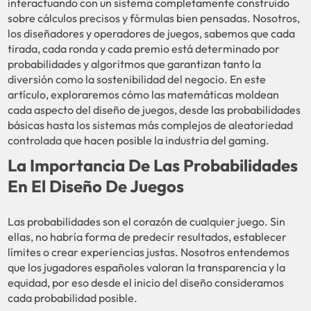
interactuando con un sistema completamente construido
sobre cálculos precisos y fórmulas bien pensadas. Nosotros,
los diseñadores y operadores de juegos, sabemos que cada
tirada, cada ronda y cada premio está determinado por
probabilidades y algoritmos que garantizan tanto la
diversión como la sostenibilidad del negocio. En este
artículo, exploraremos cómo las matemáticas moldean
cada aspecto del diseño de juegos, desde las probabilidades
básicas hasta los sistemas más complejos de aleatoriedad
controlada que hacen posible la industria del gaming.
La Importancia De Las Probabilidades
En El Diseño De Juegos
Las probabilidades son el corazón de cualquier juego. Sin
ellas, no habría forma de predecir resultados, establecer
límites o crear experiencias justas. Nosotros entendemos
que los jugadores españoles valoran la transparencia y la
equidad, por eso desde el inicio del diseño consideramos
cada probabilidad posible.