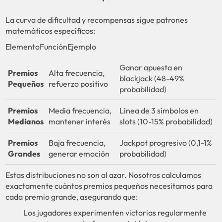
La curva de dificultad y recompensas sigue patrones
matemáticos específicos:
ElementoFunciónEjemplo
Ganar apuesta en
Premios
Alta frecuencia,
blackjack (48-49%
Pequeños
refuerzo positivo
probabilidad)
Premios
Media frecuencia,
Línea de 3 símbolos en
Medianos
mantener interés
slots (10-15% probabilidad)
Premios
Baja frecuencia,
Jackpot progresivo (0,1-1%
Grandes
generar emoción
probabilidad)
Estas distribuciones no son al azar. Nosotros calculamos
exactamente cuántos premios pequeños necesitamos para
cada premio grande, asegurando que:
Los jugadores experimenten victorias regularmente