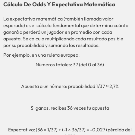
Cálculo De Odds Y Expectativa Matemática
La expectativa matemática (también llamada valor
esperado) es el cálculo fundamental que determina cuánto
ganará o perderá un jugador en promedio con cada
apuesta. Se calcula multiplicando cada resultado posible
por su probabilidad y sumando los resultados.
Por ejemplo, en una ruleta europea:
Números totales: 37 (del 0 al 36)
Apuesta a un número: probabilidad 1/37 ≈ 2,7%
Si ganas, recibes 36 veces tu apuesta
Expectativa: (36 × 1/37) + (-1 × 36/37) = -0,027 (pérdida del