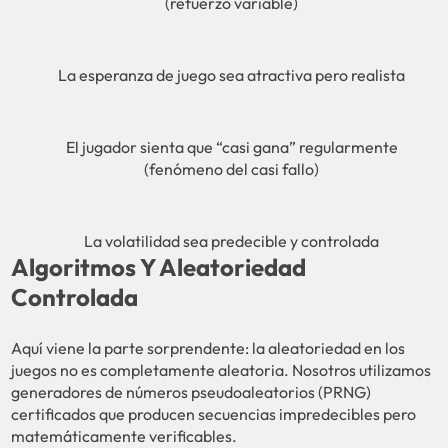
(refuerzo variable)
La esperanza de juego sea atractiva pero realista
El jugador sienta que “casi gana” regularmente
(fenómeno del casi fallo)
La volatilidad sea predecible y controlada
Algoritmos Y Aleatoriedad
Controlada
Aquí viene la parte sorprendente: la aleatoriedad en los
juegos no es completamente aleatoria. Nosotros utilizamos
generadores de números pseudoaleatorios (PRNG)
certificados que producen secuencias impredecibles pero
matemáticamente verificables.