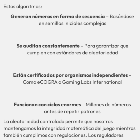
Estos algoritmos:
Generan números en forma de secuencia
– Basándose
en semillas iniciales complejas
Se auditan constantemente
– Para garantizar que
cumplen con estándares de aleatoriedad
Están certificados por organismos independientes
–
Como eCOGRA o Gaming Labs International
Funcionan con ciclos enormes
– Millones de números
antes de repetir patrones
La aleatoriedad controlada permite que nosotros
mantengamos la integridad matemática del juego mientras
también cumplimos con regulaciones. Los reguladores