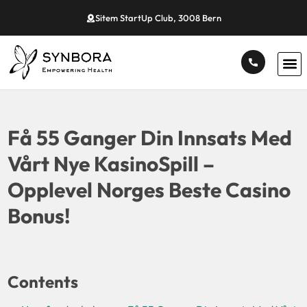
Sitem StartUp Club, 3008 Bern
Få 55 Ganger Din Innsats Med
Vårt Nye KasinoSpill –
Opplevel Norges Beste Casino
Bonus!
Contents