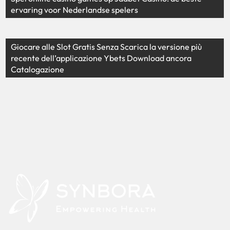
ervaring voor Nederlandse spelers
Giocare alle Slot Gratis Senza Scarica la versione più
recente dell’applicazione Ybets Download ancora
Catalogazione