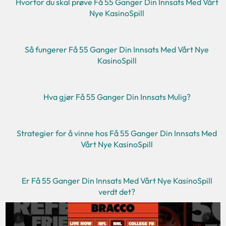
Hvorfor du skal prøve Få 55 Ganger Din Innsats Med Vårt
Nye KasinoSpill
Så fungerer Få 55 Ganger Din Innsats Med Vårt Nye
KasinoSpill
Hva gjør Få 55 Ganger Din Innsats Mulig?
Strategier for å vinne hos Få 55 Ganger Din Innsats Med
Vårt Nye KasinoSpill
Er Få 55 Ganger Din Innsats Med Vårt Nye KasinoSpill
verdt det?