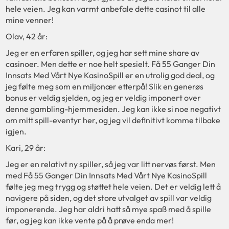
hele veien. Jeg kan varmt anbefale dette casinot til alle
mine venner!
Olav, 42 år:
Jeg er en erfaren spiller, og jeg har sett mine share av
casinoer. Men dette er noe helt spesielt. Få 55 Ganger Din
Innsats Med Vårt Nye KasinoSpill er en utrolig god deal, og
jeg følte meg som en miljonær etterpå! Slik en generøs
bonus er veldig sjelden, og jeg er veldig imponert over
denne gambling-hjemmesiden. Jeg kan ikke si noe negativt
om mitt spill-eventyr her, og jeg vil definitivt komme tilbake
igjen.
Kari, 29 år:
Jeg er en relativt ny spiller, så jeg var litt nervøs først. Men
med Få 55 Ganger Din Innsats Med Vårt Nye KasinoSpill
følte jeg meg trygg og støttet hele veien. Det er veldig lett å
navigere på siden, og det store utvalget av spill var veldig
imponerende. Jeg har aldri hatt så mye spaß med å spille
før, og jeg kan ikke vente på å prøve enda mer!