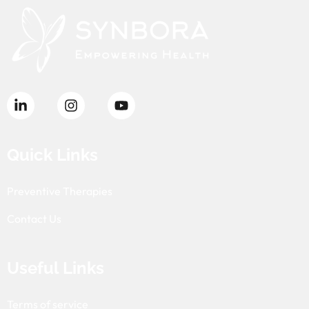
Quick Links
Preventive Therapies
Contact Us
Useful Links
Terms of service