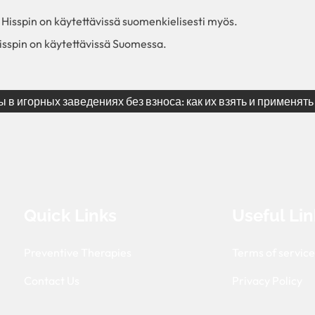
 Hisspin on käytettävissä suomenkielisesti myös.
isspin on käytettävissä Suomessa.
 в игорных заведениях без взноса: как их взять и применять
Quick Links
Useful Lin
Preventive Therapies
Terms of servic
Contact Us
Privacy Policy