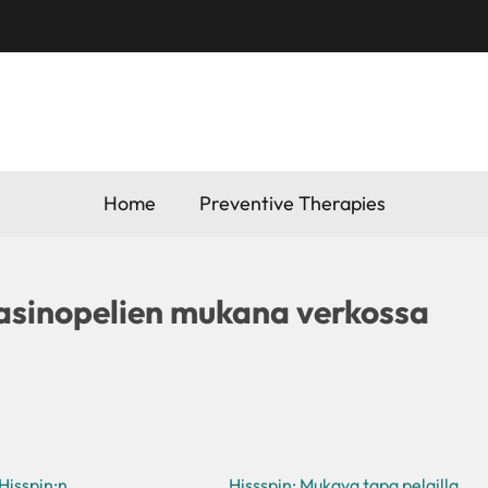
Home
Preventive Therapies
kasinopelien mukana verkossa
Hisspin:n
Hissspin: Mukava tapa pelailla