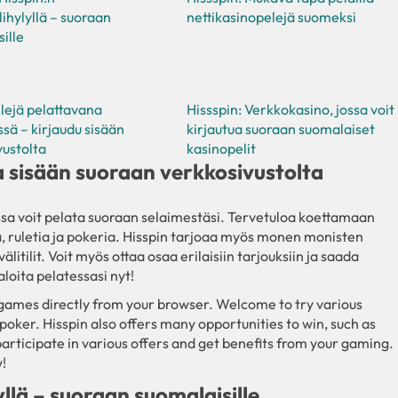
ihylyllä – suoraan
nettikasinopelejä suomeksi
ille
lejä pelattavana
Hissspin: Verkkokasino, jossa voit
ssä – kirjaudu sisään
kirjautua suoraan suomalaiset
vustolta
kasinopelit
a sisään suoraan verkkosivustolta
ossa voit pelata suoraan selaimestäsi. Tervetuloa koettamaan
a, ruletia ja pokeria. Hisspin tarjoaa myös monen monisten
litilit. Voit myös ottaa osaa erilaisiin tarjouksiin ja saada
aloita pelatessasi nyt!
y games directly from your browser. Welcome to try various
poker. Hisspin also offers many opportunities to win, such as
articipate in various offers and get benefits from your gaming.
!
yllä – suoraan suomalaisille