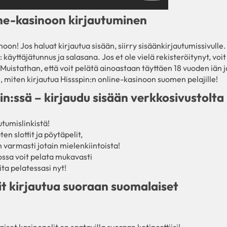
line-kasinoon kirjautuminen
oon! Jos haluat kirjautua sisään, siirry sisäänkirjautumissivulle.
 käyttäjätunnus ja salasana. Jos et ole vielä rekisteröitynyt, voit
uistathan, että voit pelätä ainoastaan täyttäen 18 vuoden iän j
, miten kirjautua Hissspin:n online-kasinoon suomen pelajille!
n:ssä – kirjaudu sisään verkkosivustolta
tumislinkistä!
n slottit ja pöytäpelit,
 varmasti jotain mielenkiintoista!
ossa voit pelata mukavasti
ita pelatessasi nyt!
it kirjautua suoraan suomalaiset
set kasinopelit on saatavilla suoraan kotiporttiisi!