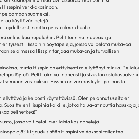
än Hissspini verkkokasinoon.
voit pelaamaan suomeksi.
ameraa käyttävän pelejä.
t täydellisesti nauttia pelistä ilman huolia.
mä online kasinopeleihin. Pelit toimivat nopeasti ja
n erityisesti Hisspinin pöytäpelejä, joissa voi pelata mukavaa
oraan selaimessa Hisspin tarjoaa mukavan ja turvallisen
sinoissa, mutta Hisspin on erityisesti miellyttänyt minua. Pelialu
helppo löytää. Pelit toimivat nopeasti ja sivuston asiakaspalvelu
vitsemiaan vastauksia. Hisspin on varmasti yksi parhaista
miellyttävä ja helposti käytettävissä. Olen pelannut useita eri
. Suosittelen Hisspinia kaikille, jotka haluavat nauttia hauskoja j
uskaa pelihetkeä!”
sto, jossa voit pelailla erilaisia kasinopelejä.
asinopelejä? Kirjaudu sisään Hisspini voidaksesi tallentaa