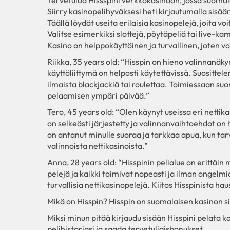
Siirry kasinopelihyväksesi heti kirjautumalla sisä
Täällä löydät useita erilaisia kasinopelejä, joita 
Valitse esimerkiksi slottejä, pöytäpeliä tai live-k
Kasino on helppokäyttöinen ja turvallinen, joten voi
Riikka, 35 years old: “Hisspin on hieno valinnanäky
käyttöliittymä on helposti käytettävissä. Suosittele
ilmaista blackjackiä tai roulettaa. Toimiessaan su
pelaamisen ympäri päivää.”
Tero, 45 years old: “Olen käynyt useissa eri nettika
on selkeästi järjestetty ja valinnanvaihtoehdot on 
on antanut minulle suoraa ja tarkkaa apua, kun tar
valinnoista nettikasinoista.”
Anna, 28 years old: “Hisspinin pelialue on erittäin 
pelejä ja kaikki toimivat nopeasti ja ilman ongelmia
turvallisia nettikasinopelejä. Kiitos Hisspinista ha
Mikä on Hisspin? Hisspin on suomalaisen kasinon sivu
Miksi minun pitää kirjaudu sisään Hisspini pelata k
pelihistoriasi ja saada tervetuliaisbonukset.