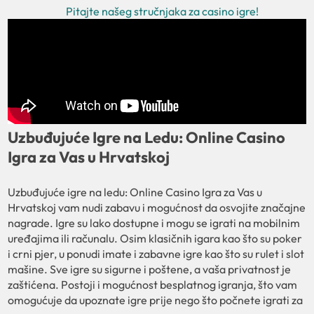
Pitajte našeg stručnjaka za casino igre!
Uzbuđujuće Igre na Ledu: Online Casino
Igra za Vas u Hrvatskoj
Uzbuđujuće igre na ledu: Online Casino Igra za Vas u
Hrvatskoj vam nudi zabavu i mogućnost da osvojite značajne
nagrade. Igre su lako dostupne i mogu se igrati na mobilnim
uređajima ili računalu. Osim klasičnih igara kao što su poker
i crni pjer, u ponudi imate i zabavne igre kao što su rulet i slot
mašine. Sve igre su sigurne i poštene, a vaša privatnost je
zaštićena. Postoji i mogućnost besplatnog igranja, što vam
omogućuje da upoznate igre prije nego što počnete igrati za