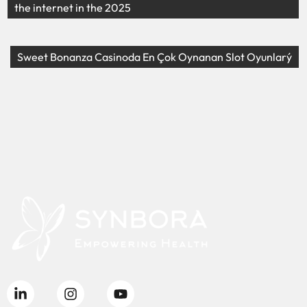
the internet in the 2025
Sweet Bonanza Casinoda En Çok Oynanan Slot Oyunlarý