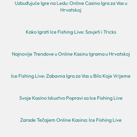
Uzbuđujuće Igre na Ledu: Online Casino Igra za Vas u
Hrvatskoj
Kako Igrati Ice Fishing Live: Savjeti i Tricks
Najnovije Trendove u Online Kasinu Igrama u Hrvatskoj
Ice Fishing Live: Zabavna Igra za Vas u Bilo Koje Vrijeme
Svoje Kasino Iskustvo Popravi sa Ice Fishing Live
Zarade Tečajem Online Kasina: Ice Fishing Live