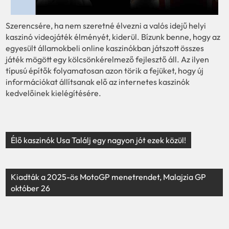
Szerencsére, ha nem szeretné élvezni a valós idejű helyi
kaszinó videojáték élményét, kiderül. Bízunk benne, hogy az
egyesült államokbeli online kaszinókban játszott összes
játék mögött egy kölcsönkérelmező fejlesztő áll. Az ilyen
típusú építők folyamatosan azon törik a fejüket, hogy új
információkat állítsanak elő az internetes kaszinók
kedvelőinek kielégítésére.
Élő kaszinók Usa Találj egy nagyon jót ezek közül!
Kiadták a 2025-ös MotoGP menetrendet, Malajzia GP
október 26