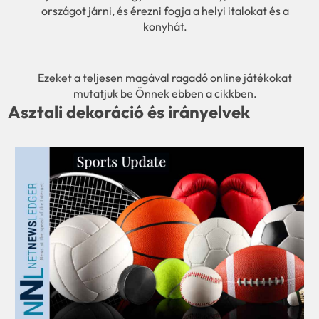
országot járni, és érezni fogja a helyi italokat és a
konyhát.
Ezeket a teljesen magával ragadó online játékokat
mutatjuk be Önnek ebben a cikkben.
Asztali dekoráció és irányelvek