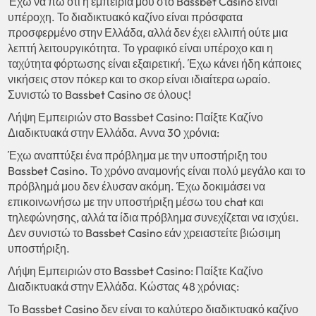
Έχω να πω ότι η εμπειρία μου στο Bassbet Casino είναι
υπέροχη. Το διαδικτυακό καζίνο είναι πρόσφατα
προσφερμένο στην Ελλάδα, αλλά δεν έχει ελλιπή ούτε μια
λεπτή λειτουργικότητα. Το γραφικό είναι υπέροχο και η
ταχύτητα φόρτωσης είναι εξαιρετική. Έχω κάνει ήδη κάποιες
νικήσεις στον πόκερ και το σκορ είναι ιδιαίτερα ωραίο.
Συνιστώ το Bassbet Casino σε όλους!
Λήψη Εμπειριών στο Bassbet Casino: Παίξτε Καζίνο
Διαδικτυακά στην Ελλάδα. Αννα 30 χρόνια:
Έχω αναπτύξει ένα πρόβλημα με την υποστήριξη του
Bassbet Casino. Το χρόνο αναμονής είναι πολύ μεγάλο και το
πρόβλημά μου δεν έλυσαν ακόμη. Έχω δοκιμάσει να
επικοινωνήσω με την υποστήριξη μέσω του chat και
τηλεφώνησης, αλλά τα ίδια πρόβλημα συνεχίζεται να ισχύει.
Δεν συνιστώ το Bassbet Casino εάν χρειαστείτε βιώσιμη
υποστήριξη.
Λήψη Εμπειριών στο Bassbet Casino: Παίξτε Καζίνο
Διαδικτυακά στην Ελλάδα. Κώστας 48 χρόνιας:
Το Bassbet Casino δεν είναι το καλύτερο διαδικτυακό καζίνο