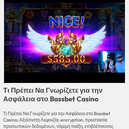
Τι Πρέπει Να Γνωρίζετε για την
Ασφάλεια στο Bassbet Casino
Τι Πρέπει Να Γνωρίζετε για την Ασφάλεια στο Bassbet
Casino; Αξιόπιστη Λιценζία, encryption, προστασία
προσωπικών δεδομένων, νόμιμη παίξη, επιβλέπουσες