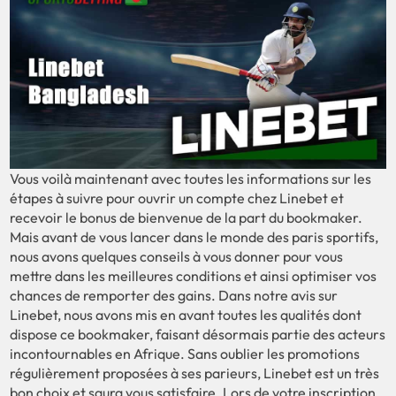
Vous voilà maintenant avec toutes les informations sur les
étapes à suivre pour ouvrir un compte chez Linebet et
recevoir le bonus de bienvenue de la part du bookmaker.
Mais avant de vous lancer dans le monde des paris sportifs,
nous avons quelques conseils à vous donner pour vous
mettre dans les meilleures conditions et ainsi optimiser vos
chances de remporter des gains. Dans notre avis sur
Linebet, nous avons mis en avant toutes les qualités dont
dispose ce bookmaker, faisant désormais partie des acteurs
incontournables en Afrique. Sans oublier les promotions
régulièrement proposées à ses parieurs, Linebet est un très
bon choix et saura vous satisfaire. Lors de votre inscription,