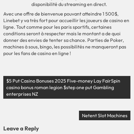
disponibilité du streaming en direct.
Avec une offre de bienvenue pouvant atteindre 1 500$,
Linebet y va très fort pour accueillir les joueurs de casino en
ligne. Tout comme pour les paris sportifs, certaines
conditions seront à respecter mais le montant a de quoi
donner des envies de tenter sa chance. Parties de Poker,
machines à sous, bingo, les possibilités ne manqueront pas
pour les fans de casino en ligne !
$5 Put Casino Bonuses 2025 Five-money Lay FairSpin
casino bonus roman legion $step one put Gambling
enterprises NZ
Netent Slot Machines
Leave a Reply