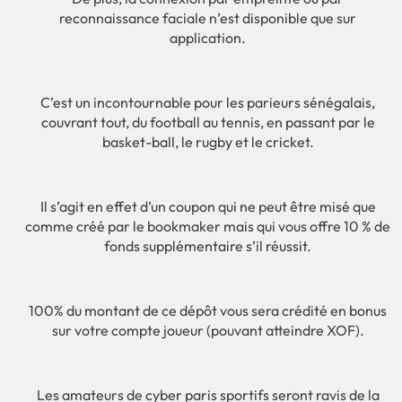
reconnaissance faciale n’est disponible que sur
application.
C’est un incontournable pour les parieurs sénégalais,
couvrant tout, du football au tennis, en passant par le
basket-ball, le rugby et le cricket.
Il s’agit en effet d’un coupon qui ne peut être misé que
comme créé par le bookmaker mais qui vous offre 10 % de
fonds supplémentaire s’il réussit.
100% du montant de ce dépôt vous sera crédité en bonus
sur votre compte joueur (pouvant atteindre XOF).
Les amateurs de cyber paris sportifs seront ravis de la