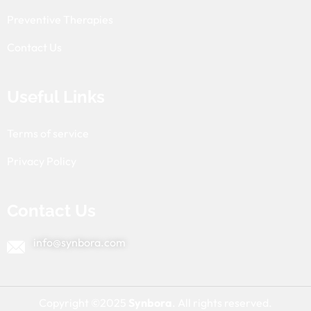
Preventive Therapies
Contact Us
Useful Links
Terms of service
Privacy Policy
Contact Us
info@synbora.com
Copyright ©2025
Synbora
. All rights reserved.