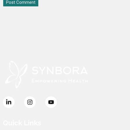
Quick Links