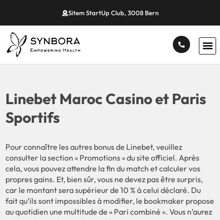
Sitem StartUp Club, 3008 Bern
Linebet Maroc Casino et Paris
Sportifs
Pour connaître les autres bonus de Linebet, veuillez
consulter la section « Promotions » du site officiel. Après
cela, vous pouvez attendre la fin du match et calculer vos
propres gains. Et, bien sûr, vous ne devez pas être surpris,
car le montant sera supérieur de 10 % à celui déclaré. Du
fait qu’ils sont impossibles à modifier, le bookmaker propose
au quotidien une multitude de « Pari combiné ». Vous n’aurez