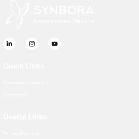
Quick Links
Preventive Therapies
Contact Us
Useful Links
Terms of service