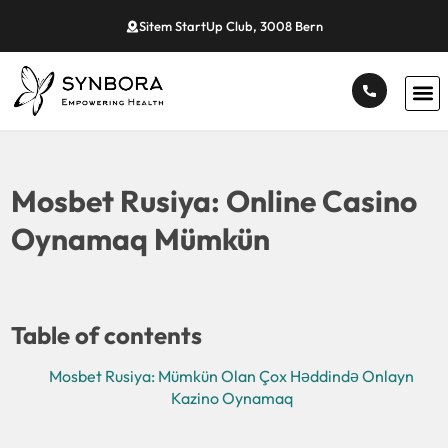
Sitem StartUp Club, 3008 Bern
Mosbet Rusiya: Online Casino
Oynamaq Mümkün
Table of contents
Mosbet Rusiya: Mümkün Olan Çox Həddində Onlayn
Kazino Oynamaq