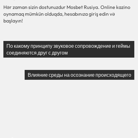
Hər zaman sizin dostunuzdur Mosbet Rusiya. Online kazino
oynamaq mümkün olduqda, hesabınıza giriş edin və
başlayın!
По какому принципу звуковое сопровождение и геймы
соединяются друг с другом
Влияние среды на осознание происходящего