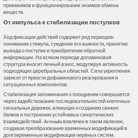
приемников и функционирование энзимов обмена
веществ.
От импульса к стабилизации поступков
Ход фиксации действий содержит ряд периодов:
понимание стимула, суждение его важности, принятие
вывода о поступке и приобретение обратной
информации. На всяком периоде допаминовая
структура вносит личный взнос, модулируя активность
подходящих церебральных областей. Сила укрепления
зависит от яркости дофаминового реагирования и
ситуационных компонентов.
Стабилизация запоминания о поощрении совершается
через задействование последовательностей клеточных
сигнальных дорожек, влекущих к созданию свежих
белков и построению устойчивых синаптических
взаимодействий. Armada вовлечен в таком явлении,
создавая преобразование временных модификаций в
долговременные модификации нервных систем.