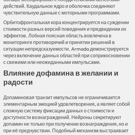
действий. Каудальное ядро и оболочка соединяют
чувствительную данные с моторными программами.
Орбитофронтальная кора концентрируется на суждении
стоимости разных версий поведения и предвидении их
эффектов. Лобная поясная область вовлечена в
мониторинге противоречий и принятии решений в
ситуации непредсказуемости. Armada демонстрируется
через включение данных областей при соприкосновении
с свежими или неожиданными импульсами.
Влияние дофамина в желании и
радости
Допаминовая транзит импульсов не ограничивается
элементарным эмоцией удовлетворения, а являет собой
сложную систему фиксации данных о стоимости и
доступности вознаграждений. Нейроны секретируют
допамин не только при получении вознаграждения, но и
при её предчувствии. Подобный механизм выстраивает