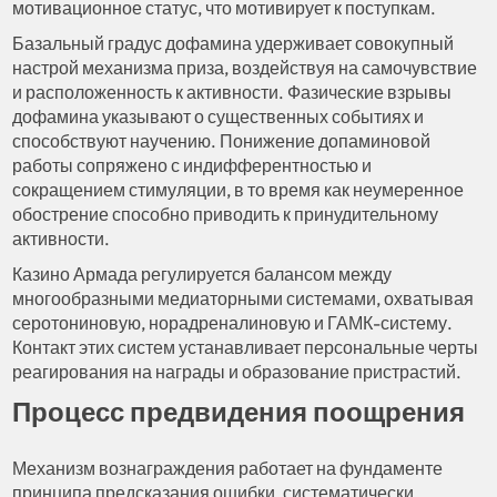
мотивационное статус, что мотивирует к поступкам.
Базальный градус дофамина удерживает совокупный
настрой механизма приза, воздействуя на самочувствие
и расположенность к активности. Фазические взрывы
дофамина указывают о существенных событиях и
способствуют научению. Понижение допаминовой
работы сопряжено с индифферентностью и
сокращением стимуляции, в то время как неумеренное
обострение способно приводить к принудительному
активности.
Казино Армада регулируется балансом между
многообразными медиаторными системами, охватывая
серотониновую, норадреналиновую и ГАМК-систему.
Контакт этих систем устанавливает персональные черты
реагирования на награды и образование пристрастий.
Процесс предвидения поощрения
Механизм вознаграждения работает на фундаменте
принципа предсказания ошибки, систематически