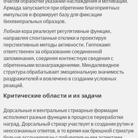
очагом обработки указаний наслаждения и мотивации.
Армада запускается при обретении благоприятных
импульсов и формирует базу для фиксации
бихевиоральных образцов.
Лобная кора реализует регулятивные функции,
направляя спонтанные отклики и проектируя
перспективные методы активности. Гиппокамп
ответственен за образование соединенной
запоминания, соединяя контекстную сведения с
обретенными вознаграждениями. Миндалевидное
структура обрабатывает эмоциональную значимость
раздражителей и вовлечено в создании условных
реакций.
Критические области и их задачи
Дорсальные и вентральные стриарные формации
исполняют разные функции в процессе переработки
наград. Дорсальный стриар участвует в создании рутин и
неосознанных ответов, в то время как брюшной стриатум
больше ассоциирован с побудительными аспектами