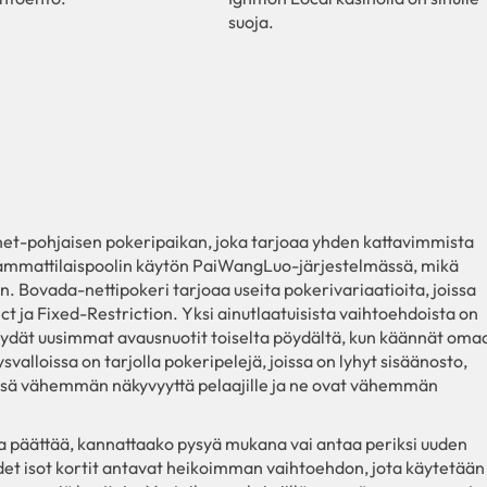
suoja.
et-pohjaisen pokeripaikan, joka tarjoaa yhden kattavimmista
ko ammattilaispoolin käytön PaiWangLuo-järjestelmässä, mikä
n. Bovada-nettipokeri tarjoaa useita pokerivariaatioita, joissa
t ja Fixed-Restriction. Yksi ainutlaatuisista vaihtoehdoista on
löydät uusimmat avausnuotit toiselta pöydältä, kun käännät oma
lloissa on tarjolla pokeripelejä, joissa on lyhyt sisäänosto,
leensä vähemmän näkyvyyttä pelaajille ja ne ovat vähemmän
ja päättää, kannattaako pysyä mukana vai antaa periksi uuden
det isot kortit antavat heikoimman vaihtoehdon, jota käytetään