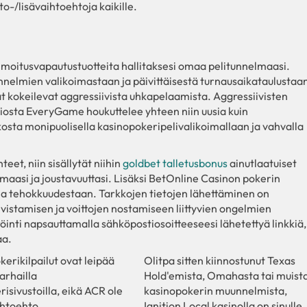
-/lisävaihtoehtoja kaikille.
lmoitusvapautustuotteita hallitaksesi omaa pelitunnelmaasi.
mien valikoimastaan ​​ja päivittäisestä turnausaikataulustaa
t kokeilevat aggressiivista uhkapelaamista. Aggressiivisten
iosta EveryGame houkuttelee yhteen niin uusia kuin
kosta monipuolisella kasinopokeripelivalikoimallaan ja vahvalla
eet, niin sisällytät niihin
goldbet talletusbonus
ainutlaatuiset
imaasi ja joustavuuttasi. Lisäksi BetOnline Casinon pokerin
​​ja tehokkuudestaan. Tarkkojen tietojen lähettäminen on
vistamisen ja voittojen nostamiseen liittyvien ongelmien
röinti napsauttamalla sähköpostiosoitteeseesi lähetettyä linkkiä,
aa.
erikilpailut ovat leipää
Olitpa sitten kiinnostunut Texas
parhailla
Hold'emista, Omahasta tai muist
risivustoilla, eikä ACR ole
kasinopokerin muunnelmista,
ihtoehto.
Ignition Local kasinolla on sinulle