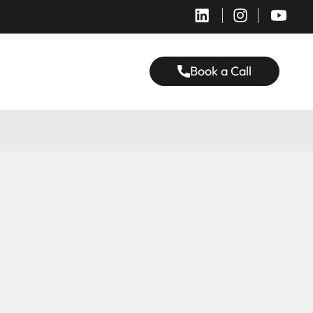
Book a Call