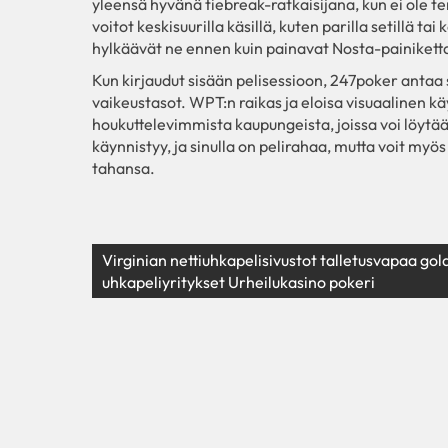
yleensä hyvänä tiebreak-ratkaisijana, kun ei ole 
voitot keskisuurilla käsillä, kuten parilla setillä ta
hylkäävät ne ennen kuin painavat Nosta-painiketta 
Kun kirjaudut sisään pelisessioon, 247poker antaa 
vaikeustasot. WPT:n raikas ja eloisa visuaalinen kä
houkuttelevimmista kaupungeista, joissa voi löytää
käynnistyy, ja sinulla on pelirahaa, mutta voit myö
tahansa.
Virginian nettiuhkapelisivustot talletusvapaa gol
uhkapeliyritykset Urheilukasino pokeri