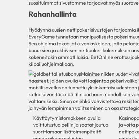
suosituimmat sivustomme tarjoavat myös suoraveto
Rahanhallinta
Hyödynnä uusien nettipokerisivustojen tarjoamia i
EveryGame tunnetaan monipuolisesta pokerimuunnel
Sen ohjelma takaa jatkuvan askeleen, jotta pelaaja
bonuksien ja aktiivisen nettipokerikokemuksen ans
kokeneitakin ammattilaisia. BetOnline erottuu jou
kilpailuohjelmallaan.
Mainitse niiden uudet vivaht
haasteet, joiden avulla voit laajentaa pokerivaliko
mobiilisovellus on tunnettu yksinkertaisuudestaan 
ratkaisevan tärkeää tilin parhaan mahdollisen vah
välttämiseksi. Sinun on ehkä vahvistettava rekiste
ja hyvän lempinimen valitseminen on osa strategi
Käyttäytymislomakkeen avulla
Kasinopok
voit tutustua peliin ja saatat joutua
ja voita 
suorittamaan lisätoimenpiteitä
nettipoke
ennen oikean valuutan
ainoa va