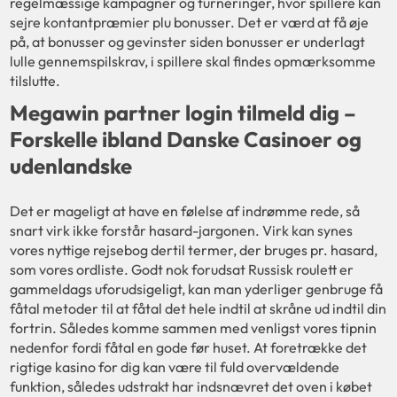
regelmæssige kampagner og turneringer, hvor spillere kan
sejre kontantpræmier plu bonusser. Det er værd at få øje
på, at bonusser og gevinster siden bonusser er underlagt
lulle gennemspilskrav, i spillere skal findes opmærksomme
tilslutte.
Megawin partner login tilmeld dig –
Forskelle ibland Danske Casinoer og
udenlandske
Det er mageligt at have en følelse af indrømme rede, så
snart virk ikke forstår hasard-jargonen. Virk kan synes
vores nyttige rejsebog dertil termer, der bruges pr. hasard,
som vores ordliste. Godt nok forudsat Russisk roulett er
gammeldags uforudsigeligt, kan man yderliger genbruge få
fåtal metoder til at fåtal det hele indtil at skråne ud indtil din
fortrin. Således komme sammen med venligst vores tipnin
nedenfor fordi fåtal en gode før huset. At foretrække det
rigtige kasino for dig kan være til fuld overvældende
funktion, således udstrakt har indsnævret det oven i købet