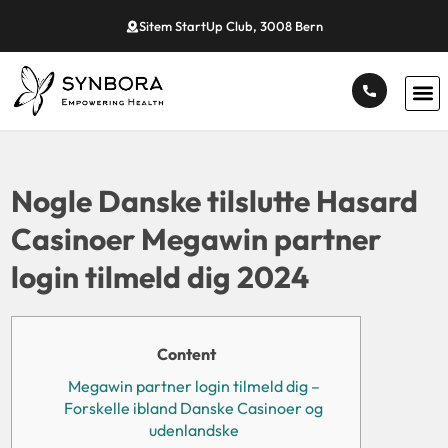
Sitem StartUp Club, 3008 Bern
Nogle Danske tilslutte Hasard
Casinoer Megawin partner
login tilmeld dig 2024
Content
Megawin partner login tilmeld dig –
Forskelle ibland Danske Casinoer og
udenlandske