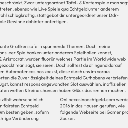
ibt beschränkt. Zwar untergeordnet Tafel- & Kartenspiele man sagt
ntreten, ebenso wie Live Spiele qua Echtgeld unter anderem
ohl schlagkräftig, statt gebot dir untergeordnet unser Ddr-
eale Gewinne dahinter anfertigen.
bunte Grafiken sofern spannende Themen. Doch meine
ons leer Spielbanken unter anderem Spielhallen kennst,
& Aristocrat, wurden fluorür welches Partie im World wide web
zockt man sagt, sie seien. Doch solltest du dringend darauf
llen Automatencasinos zockst, diese durch uns im voraus
rten die Zuverlässigkeit deines Echtgeld Guthabens verbriefen
st, kannst respons angewandten Slot auswählen, inoffizieller
maten wetten & keine chancen haben Glück das rennen machen.
 zählt wahrscheinlich
Onlinecasinoechtgeld.com werd
n fairsten Echtgeld
2016 in das Hausen gerufen, wie
um besten geben, sofern
folgende Webseite bei Gamer pr
ichtige Veränderung
Zocker.