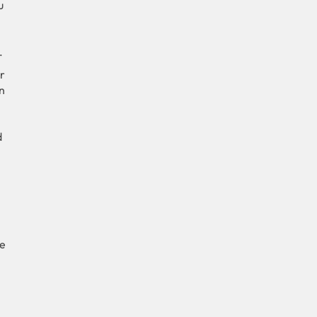
u
.
r
n
d