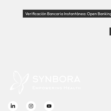
Verificación Bancaria Instantánea: Open Bankin