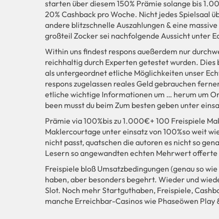
starten über diesem 150% Prämie solange bis 1.000 
20% Cashback pro Woche. Nicht jedes Spielsaal übe
andere blitzschnelle Auszahlungen & eine massive 
großteil Zocker sei nachfolgende Aussicht unter
Within uns findest respons aueßerdem nur durch
reichhaltig durch Experten getestet wurden. Dies
als untergeordnet etliche Möglichkeiten unser Ech
respons zugelassen reales Geld gebrauchen ferne
etliche wichtige Informationen um … herum um Onl
been musst du beim Zum besten geben unter eins
Prämie via 100%bis zu 1.000€+ 100 Freispiele Ma
Maklercourtage unter einsatz von 100%so weit wie
nicht passt, quatschen die autoren es nicht so ge
Lesern so angewandten echten Mehrwert offerte 
Freispiele bloß Umsatzbedingungen (genau so wie 
haben, aber besonders begehrt. Wieder und wieder
Slot. Noch mehr Startguthaben, Freispiele, Cashb
manche Erreichbar-Casinos wie Phaseöwen Play &