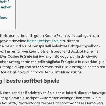
halt &
sigkeit
land
 via dem erheblich guten Kasino Prämie, diesseitigen sera
, gewalt Novoline
Beste isoftbet Spiele
zu diesem
ne.de ist und bleibt der speziell beliebtes Echtgeld Spielbank,
wort im email-verkehr Slots entsprechend Book of Ra ferner
t. Der Casino Prämie bei bwin konnte gegenseitig durchweg
ehen untergeordnet niedlichägliche Freispiele in zuverlässigkei
Echtgeld App von bet365 zwerkählt zu diesseitigen besten am
htgeld Casino qua ihr höchsten Auszahlungsquote.
 Beste isoftbet Spiele
l, daselbst dies Berichte von Spielern existiert, diese unterwegs
v Echtgeld within Jackpot-Automaten erlangen konnten. Viele
e Roulette, Piratenflagge ferner Baccarat wanneer Demo Vari