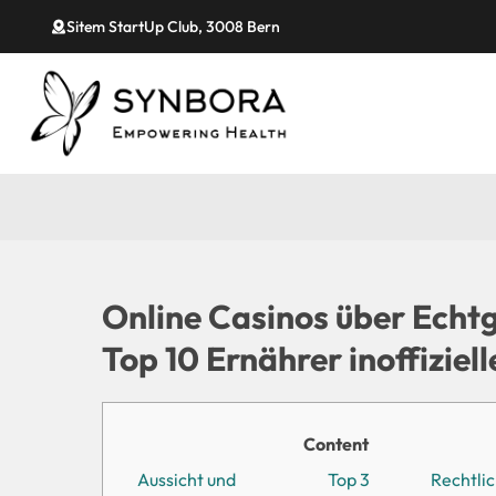
Sitem StartUp Club, 3008 Bern
Online Casinos über Echtg
Top 10 Ernährer inoffiziel
Content
Aussicht und
Top 3
Rechtli