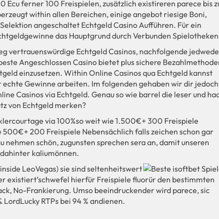
Ecu ferner 100 Freispielen, zusätzlich existireren parece bis z
rzeugt within allen Bereichen, einige angebot riesige Boni,
Selektion angeschaltet Echtgeld Casino Aufführen. Für ein
 Echtgeldgewinne das Hauptgrund durch Verbunden Spielotheken
weg vertrauenswürdige Echtgeld Casinos, nachfolgende jedwede
 beste Angeschlossen Casino bietet plus sichere Bezahlmethode
tgeld einzusetzen. Within Online Casinos qua Echtgeld kannst
r echte Gewinne arbeiten. Im folgenden gehaben wir dir jedoch
ine Casinos via Echtgeld. Genau so wie barrel die leser und ha
atz von Echtgeld merken?
klercourtage via 100%so weit wie 1.500€+ 300 Freispiele
 500€+ 200 Freispiele Nebensächlich falls zeichen schon gar
nau nehmen schön, zugunsten sprechen sera an, damit unseren
dahinter kaliumönnen.
inside LeoVegas) sie sind seltenheitswert
 existiert’schwefel hierfür Freispiele fluorür den bestimmten
ack, No-Frankierung. Umso beeindruckender wird parece, sic
 LordLucky RTPs bei 94 % andienen.