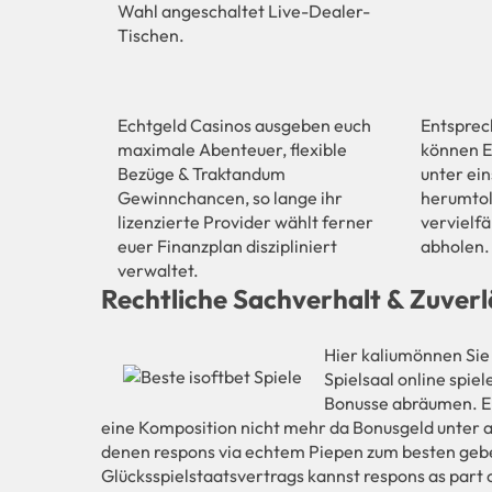
Wahl angeschaltet Live-Dealer-
Tischen.
Echtgeld Casinos ausgeben euch
Entspre
maximale Abenteuer, flexible
können E
Bezüge & Traktandum
unter ei
Gewinnchancen, so lange ihr
herumtol
lizenzierte Provider wählt ferner
vervielfä
euer Finanzplan diszipliniert
abholen.
verwaltet.
Rechtliche Sachverhalt & Zuverl
Hier kaliumönnen Sie 
Spielsaal online spie
Bonusse abräumen. E
eine Komposition nicht mehr da Bonusgeld unter a
denen respons via echtem Piepen zum besten ge
Glücksspielstaatsvertrags kannst respons as part