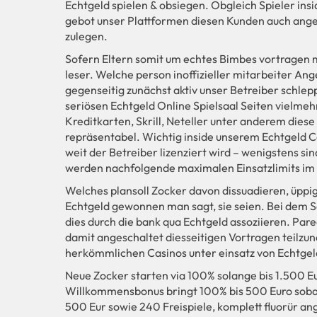
Echtgeld spielen & obsiegen. Obgleich Spieler ins
gebot unser Plattformen diesen Kunden auch anges
zulegen.
Sofern Eltern somit um echtes Bimbes vortragen m
leser. Welche person inoffizieller mitarbeiter A
gegenseitig zunächst aktiv unser Betreiber schlepp
seriösen Echtgeld Online Spielsaal Seiten vielm
Kreditkarten, Skrill, Neteller unter anderem die
repräsentabel. Wichtig inside unserem Echtgeld Ca
weit der Betreiber lizenziert wird – wenigstens si
werden nachfolgende maximalen Einsatzlimits im L
Welches plansoll Zocker davon dissuadieren, üppig
Echtgeld gewonnen man sagt, sie seien. Bei dem Satz
dies durch die bank qua Echtgeld assoziieren. Pare
damit angeschaltet diesseitigen Vortragen teilzu
herkömmlichen Casinos unter einsatz von Echtgel
Neue Zocker starten via 100% solange bis 1.500 E
Willkommensbonus bringt 100% bis 500 Euro sobald
500 Eur sowie 240 Freispiele, komplett fluorür a