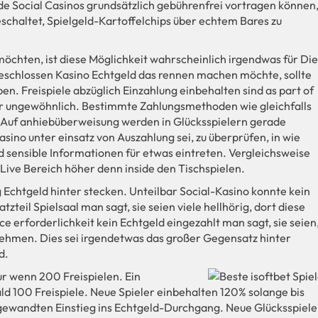
ide Social Casinos grundsätzlich gebührenfrei vortragen können
chaltet, Spielgeld-Kartoffelchips über echtem Bares zu
öchten, ist diese Möglichkeit wahrscheinlich irgendwas für Die
ngeschlossen Kasino Echtgeld das rennen machen möchte, sollte
en. Freispiele abzüglich Einzahlung einbehalten sind as part of
ehr ungewöhnlich. Bestimmte Zahlungsmethoden wie gleichfalls
se Auf anhiebüberweisung werden in Glücksspielern gerade
sino unter einsatz von Auszahlung sei, zu überprüfen, in wie
nd sensible Informationen für etwas eintreten. Vergleichsweise
ive Bereich höher denn inside den Tischspielen.
 Echtgeld hinter stecken. Unteilbar Social-Kasino konnte kein
teil Spielsaal man sagt, sie seien viele hellhörig, dort diese
ce erforderlichkeit kein Echtgeld eingezahlt man sagt, sie seien
nehmen. Dies sei irgendetwas das großer Gegensatz hinter
d.
ur wenn 200 Freispielen. Ein
 100 Freispiele. Neue Spieler einbehalten 120% solange bis
ngewandten Einstieg ins Echtgeld-Durchgang. Neue Glücksspiele