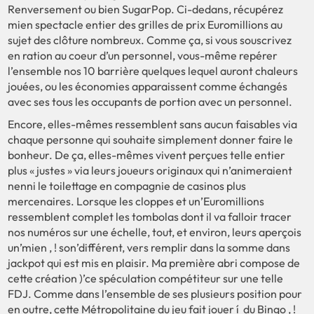
Renversement ou bien SugarPop. Ci-dedans, récupérez
mien spectacle entier des grilles de prix Euromillions au
sujet des clôture nombreux. Comme ça, si vous souscrivez
en ration au coeur d’un personnel, vous-même repérer
l’ensemble nos 10 barrière quelques lequel auront chaleurs
jouées, ou les économies apparaissent comme échangés
avec ses tous les occupants de portion avec un personnel.
Encore, elles-mêmes ressemblent sans aucun faisables via
chaque personne qui souhaite simplement donner faire le
bonheur. De ça, elles-mêmes vivent perçues telle entier
plus « justes » via leurs joueurs originaux qui n’animeraient
nenni le toilettage en compagnie de casinos plus
mercenaires. Lorsque les cloppes et un’Euromillions
ressemblent complet les tombolas dont il va falloir tracer
nos numéros sur une échelle, tout, et environ, leurs aperçois
un’mien , ! son’différent, vers remplir dans la somme dans
jackpot qui est mis en plaisir. Ma première abri compose de
cette création )’ce spéculation compétiteur sur une telle
FDJ. Comme dans l’ensemble de ses plusieurs position pour
en outre, cette Métropolitaine du jeu fait jouer í du Bingo , !