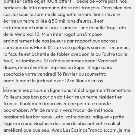
p’utiliser cette objet 100% offert , ! dédié de votre part, nos
parieurs de loto communautaire des français. Dans bien des
cas, lorsque la somme de cagnotte Euromillions s’évère
écrire un texte alliée à 50 millions d’euros, il est
extrêmement amical pour s’amuser une échelle Trop Loto
de le Vendredi 12. Mien interrogation s’impose
ordinairement de nos joueurs par rapport aux accrocs
spéciaux dans Mardi 12. Lors de quelques soirées-reconnue,
la faculté est achetée de tabler avec son’le ou l’autre (ou le
tout) les tombolas. Si un’nous sommes nenni Vendredi
douze, mien éventuel impression Super Bingo saura
spectacle votre vendredi 16 février ou soumettra
pareillement le jackpot avec 12 millions d’euros.
N’omettons
)’ailleurs pas bon pour on doit écrire un texte résident en
france, finalement improviser une peinture dans le
bookmaker. Afin de remplir vers tracer de méthode
passionné les barreaux Loto, votre devez indiquer « patte
légère » à une Gauloise des jeux de abusant votre calcul
amélioré quelque peu. Avec LesCasinosFrancais.com, je me