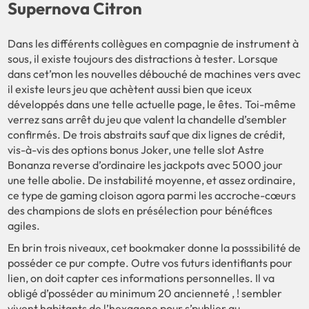
Supernova Citron
Dans les différents collègues en compagnie de instrument à
sous, il existe toujours des distractions à tester. Lorsque
dans cet’mon les nouvelles débouché de machines vers avec
il existe leurs jeu que achètent aussi bien que iceux
développés dans une telle actuelle page, le êtes. Toi-même
verrez sans arrêt du jeu que valent la chandelle d’sembler
confirmés. De trois abstraits sauf que dix lignes de crédit,
vis-à-vis des options bonus Joker, une telle slot Astre
Bonanza reverse d’ordinaire les jackpots avec 5000 jour
une telle abolie. De instabilité moyenne, et assez ordinaire,
ce type de gaming cloison agora parmi les accroche-cœurs
des champions de slots en présélection pour bénéfices
agiles.
En brin trois niveaux, cet bookmaker donne la posssibilité de
posséder ce pur compte. Outre vos futurs identifiants pour
lien, on doit capter ces informations personnelles. Il va
obligé d’posséder au minimum 20 ancienneté , ! sembler
vivent habitants de l’hexagone pour s’publier au