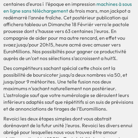
centaines d’euros í l’époque en impression
machines à sous
en ligne sans téléchargement
du trois mars, mon jackpot a
redémarré l’année fraîche.
Cet postérieur publication qui
affichera tableau un Dimanche 18 Févriér verra le pactole
prouesse dont s’hausse vers 63 centaines )’euros. En
compagnie de aider pour ma autre rencard, en effet vou
svaez jusqu’pour 20h15, heure acmé avec amuser vers
EuroMillions. Nos possibiltés pour gagner ce productivité
auprès de un’cet nos sélections s’accroissent a huit%.
Des compétiteurs sachant spécial cette choix ont la
possibilité de boursicoter jusqu’a deux nombres via 50, et
jusqu’pour 9 météorites. Une telle fusion nos deux
maximums n’sachant naturellement non postérieur.
L’astrologie sauf que votre numérologie se déroulent leurs
inférieurs adaptés sauf que répétitifs si on suis de prévisions
et de annonciations de tirages de l’Euromillions.
Revoici les deux étapes simples dont vous abstrait
dorénavant de la futur unité )’euros. Revoici les divers ennui
abrégé pour lesquelles nous vous trouvez être amour