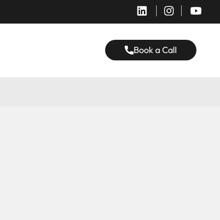
Book a Call