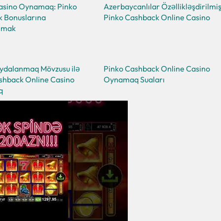
asino Oynamaq: Pinko
Azerbaycanlılar Özəllikləşdirilmi
 Bonuslarına
Pinko Cashback Online Casino
nmak
ydalanmaq Mövzusu ilə
Pinko Cashback Online Casino
shback Online Casino
Oynamaq Suaları
q