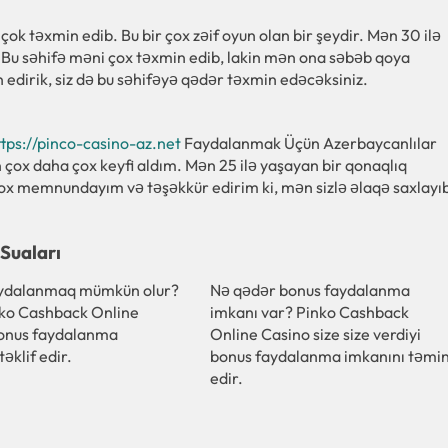
 təxmin edib. Bu bir çox zəif oyun olan bir şeydir. Mən 30 ilə
Bu səhifə məni çox təxmin edib, lakin mən ona səbəb qoya
edirik, siz də bu səhifəyə qədər təxmin edəcəksiniz.
ttps://pinco-casino-az.net
Faydalanmak Üçün Azerbaycanlılar
çox daha çox keyfi aldım. Mən 25 ilə yaşayan bir qonaqlıq
ox memnundayım və təşəkkür edirim ki, mən sizlə əlaqə saxlayı
Suaları
ydalanmaq mümkün olur?
Nə qədər bonus faydalanma
nko Cashback Online
imkanı var? Pinko Cashback
onus faydalanma
Online Casino size size verdiyi
əklif edir.
bonus faydalanma imkanını təmi
edir.