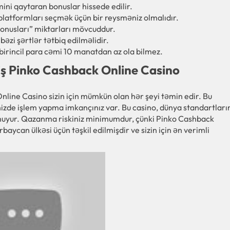
ini qaytaran bonuslar hissede edilir.
 platformları seçmək üçün bir reysməniz olmalıdır.
Bonusları” miktarları mövcuddur.
əzi şərtlər tətbiq edilməlidir.
 birincil para cəmi 10 manatdan az ola bilmez.
miş Pinko Cashback Online Casino
nline Casino sizin için mümkün olan hər şeyi təmin edir. Bu
nizde işlem yapma imkançınız var. Bu casino, dünya standartları
r sunuyur. Qazanma riskiniz minimumdur, çünki Pinko Cashback
baycan ülkəsi üçün təşkil edilmişdir ve sizin için ən verimli