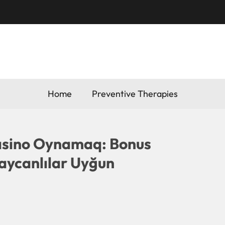
Home
Preventive Therapies
asino Oynamaq: Bonus
ycanlılar Uyğun