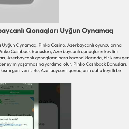
rbaycanlı Qonaqları Uyğun Oynamaq
ı Uyğun Oynamaq. Pinko Casino, Azerbaycanlı oyuncularına
 Pinko Cashback Bonusları, Azerbaycanlı qonaqların keyfini
rı, Azerbaycanlı qonaqların para kazandıklarında, bir kısmı ger
ir deneyim yaşatmasına yardımcı olur. Pinko Cashback Bonusları,
ısmı geri verir. Bu, Azerbaycanlı qonaqların daha keyifli bir