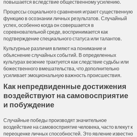
повышается вследствие общественному усилению.
Процессы социального сравнения играют существенную
функцию в осознании личных результатов. Случайный
успех, особенно когда он совершается в
соревновательной среде, воспринимается как
подтверждение специального статуса или талантов.
Культурные различия влияют на понимание и
объяснение случайных событий. В определенных
культурах везение трактуется как следствие судьбы или
божественного вмешательства, что дополнительно
усиливает эмоциональную важность происшествия.
Как непредвиденные достижения
воздействуют на самовосприятие
и побуждение
Случайные победы производят значительное
воздействие на самовосприятие человека, часто влекут к
переоценке личных способностей. Это явление известно