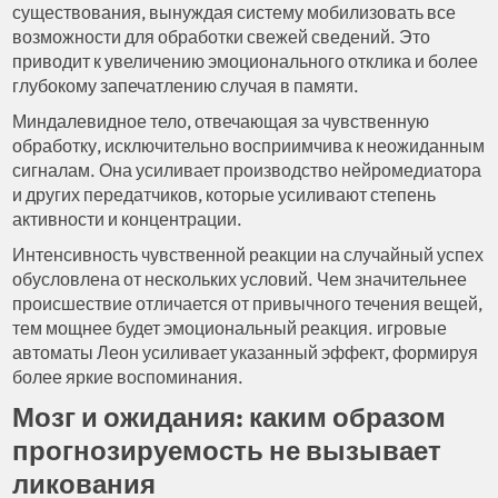
существования, вынуждая систему мобилизовать все
возможности для обработки свежей сведений. Это
приводит к увеличению эмоционального отклика и более
глубокому запечатлению случая в памяти.
Миндалевидное тело, отвечающая за чувственную
обработку, исключительно восприимчива к неожиданным
сигналам. Она усиливает производство нейромедиатора
и других передатчиков, которые усиливают степень
активности и концентрации.
Интенсивность чувственной реакции на случайный успех
обусловлена от нескольких условий. Чем значительнее
происшествие отличается от привычного течения вещей,
тем мощнее будет эмоциональный реакция. игровые
автоматы Леон усиливает указанный эффект, формируя
более яркие воспоминания.
Мозг и ожидания: каким образом
прогнозируемость не вызывает
ликования