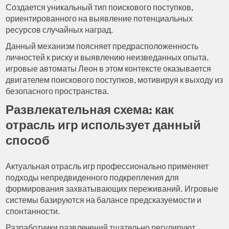
Создается уникальный тип поискового поступков,
ориентированного на выявление потенциальных
ресурсов случайных наград.
Данный механизм поясняет предрасположенность
личностей к риску и выявлению неизведанных опыта.
игровые автоматы Леон в этом контексте оказывается
двигателем поискового поступков, мотивируя к выходу из
безопасного пространства.
Развлекательная схема: как
отрасль игр использует данный
способ
Актуальная отрасль игр профессионально применяет
подходы непредвиденного подкрепления для
формирования захватывающих переживаний. Игровые
системы базируются на балансе предсказуемости и
спонтанности.
Разработчики развлечений тщательно регулируют