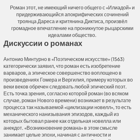
Роман этот, не имеющий ничего общего с «Илиадой» и
придерживающийся апокрифических сочинений
троянца Дареса и критянина Диктиса, произвёл
громадное впечатление на проникнутое рыцарскими
идеалами общество.
Дискуссии о романах
Антонио Минтурно в «Поэтическом искусстве» (1563)
категорически заявил, что роман есть изобретение
варваров, а эпическое совершенство воплощено в
произведениях Гомера и Вергилия, примеру которых во
веки веков обречен следовать любой эпический поэт.
Есть точка зрения, согласно которой роман (во всяком
случае, роман Нового времени) возникает в результате
процесса так называемой «циклизации новелл», то есть
механического нанизывания эпизодов, каждый из
которых бытовал ранее как отдельная новелла или
анекдот. «Возникновение романа» в этом смысле
занимает целые эпохи, начиная с античности и