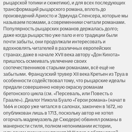
рыцарской топики и сюжетики), и для всех последующих
трансформаций рыцарского романа, вплоть до
произведений Ариосто и Эдмунда Спенсера, которые мы
называем поэмами, а современники считали романами.
Популярность рыцарских романов держалась долго;
даже когда рыцарство уже пало и его традиции были
почти забыты, они продолжали интересовать и
вдохновлять читателей в различных европейских
странах; даже в начале XVII века автору «Дон Кихота»
пришлось осмеивать увлечение своих
соотечественников старыми романами, всё ещё не
забытыми. Французский трувер XII века Кретьен из Труа в
особенности содействовал тому, что рыцарские идеалы
придали совершенно новую окраску романам
бретонского цикла (см. «Персеваль, или Повесть о
Граале»). Диалог Никола Буало «Герои романа» (начат в
1664 и скоро уже читался в салонах, закончен в 1672, но
опубликован лишь в 1713, поскольку автор не хотел
огорчать мадемуазель де Скюдери) обвинял романы в
манерности стиля, полном непонимании истории,