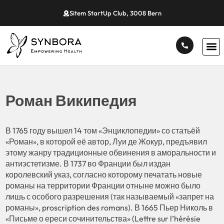
Sitem StartUp Club, 3008 Bern
Роман Википедия
В 1765 году вышел 14 том «Энциклопедии» со статьёй
«Роман», в которой её автор, Луи де Жокур, предъявил
этому жанру традиционные обвинения в аморальности и
антиэстетизме. В 1737 во Франции был издан
королевский указ, согласно которому печатать новые
романы на территории Франции отныне можно было
лишь с особого разрешения (так называемый «запрет на
романы», proscription des romans). В 1665 Пьер Николь в
«Письме о ереси сочинительства» (Lettre sur l’hérésie