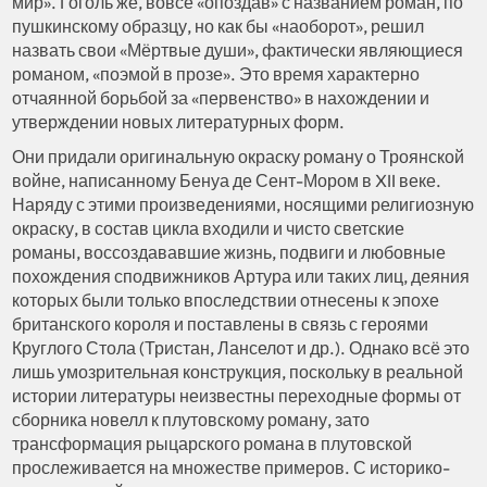
мир». Гоголь же, вовсе «опоздав» с названием роман, по
пушкинскому образцу, но как бы «наоборот», решил
назвать свои «Мёртвые души», фактически являющиеся
романом, «поэмой в прозе». Это время характерно
отчаянной борьбой за «первенство» в нахождении и
утверждении новых литературных форм.
Они придали оригинальную окраску роману о Троянской
войне, написанному Бенуа де Сент-Мором в XII веке.
Наряду с этими произведениями, носящими религиозную
окраску, в состав цикла входили и чисто светские
романы, воссоздававшие жизнь, подвиги и любовные
похождения сподвижников Артура или таких лиц, деяния
которых были только впоследствии отнесены к эпохе
британского короля и поставлены в связь с героями
Круглого Стола (Тристан, Ланселот и др.). Однако всё это
лишь умозрительная конструкция, поскольку в реальной
истории литературы неизвестны переходные формы от
сборника новелл к плутовскому роману, зато
трансформация рыцарского романа в плутовской
прослеживается на множестве примеров. С историко-