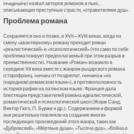
imaginaire) назвал авторов романов и пьес,
описывающих преступные страсти, «отравителями душ».
Проблема романа
Сохраняется оно и позже, в XVII—XVIII веках, когда на
смену «авантюрному» роману приходит роман
«реалистический» и «психологический» (что само по себе
проблематизирует предполагаемый при этом разрыв в
преемственности). Название «Роман» возникло в
середине XII века вместе с жанром рыцарского романа
(старофранц. romanz от позднелат. romanice «на
(народном) романском языке»), в противоположность
историографии на латинском языке. Франция дала
блестящих представителей романа идеалистической,
романтической и психологической школ (Жорж Санд,
Виктор Гюго, П. Бурже и др.). Содержанием и формой
они решительно повлияли на создание многих
последующих произведений этого жанра, таких как
«Дубровский», «Мёртвые души», «Тысяча душ», «Война и