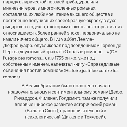
наряду с лирической поэзией трубадуров или
миннезингеров, в многочисленных романах,
составлявших любимое чтение высшего общества и
постепенно получивших своеобразную окраску в духе
рыцарского кодекса, с которым сюжеты некоторых из них,
относившиеся к более ранней эпохе, первоначально не
имели ничего общего. В 1734 аббат Ленгле-
Дюфренуафр. опубликовал под псевдонимом Гордон де
Персел двухтомный трактат «О пользе романов …» (De
l’usage des romans…), а в 1735 он же, уже под
собственным именем, напечатал книгу «Справедливые
обвинения против романов» (Histoire justifiee contre les
romans).
В Великобритании было положено начало
нравоучительному и сентиментальному роману (Дефо,
Ричардсон, Филдинг, Голдсмит); там же получили
впервые широкое развитие исторический роман
(Вальтер Скотт), нравоописательный и
психологический (Диккенс и Теккерей).