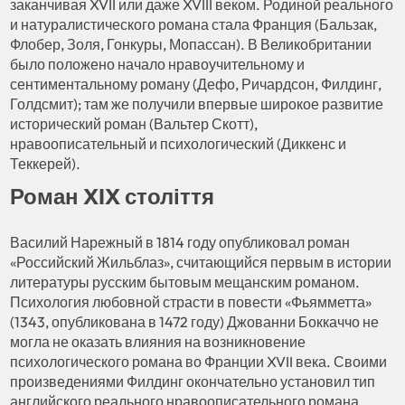
заканчивая XVII или даже XVIII веком. Родиной реального
и натуралистического романа стала Франция (Бальзак,
Флобер, Золя, Гонкуры, Мопассан). В Великобритании
было положено начало нравоучительному и
сентиментальному роману (Дефо, Ричардсон, Филдинг,
Голдсмит); там же получили впервые широкое развитие
исторический роман (Вальтер Скотт),
нравоописательный и психологический (Диккенс и
Теккерей).
Роман XIX століття
Василий Нарежный в 1814 году опубликовал роман
«Российский Жильблаз», считающийся первым в истории
литературы русским бытовым мещанским романом.
Психология любовной страсти в повести «Фьямметта»
(1343, опубликована в 1472 году) Джованни Боккаччо не
могла не оказать влияния на возникновение
психологического романа во Франции XVII века. Своими
произведениями Филдинг окончательно установил тип
английского реального нравоописательного романа.