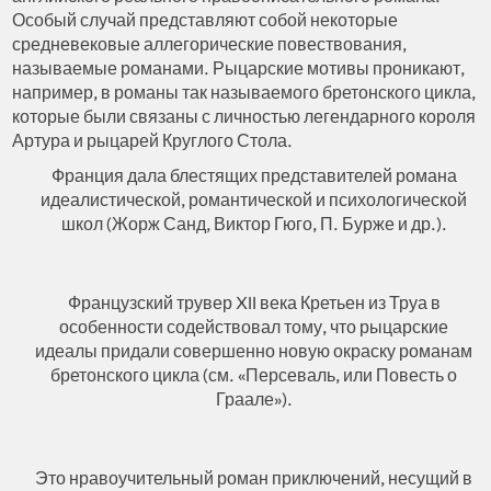
Особый случай представляют собой некоторые
средневековые аллегорические повествования,
называемые романами. Рыцарские мотивы проникают,
например, в романы так называемого бретонского цикла,
которые были связаны с личностью легендарного короля
Артура и рыцарей Круглого Стола.
Франция дала блестящих представителей романа
идеалистической, романтической и психологической
школ (Жорж Санд, Виктор Гюго, П. Бурже и др.).
Французский трувер XII века Кретьен из Труа в
особенности содействовал тому, что рыцарские
идеалы придали совершенно новую окраску романам
бретонского цикла (см. «Персеваль, или Повесть о
Граале»).
Это нравоучительный роман приключений, несущий в