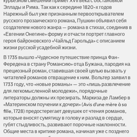
курьезном смешении примет XVII века с обстановкой
Эллады и Рима. Так как к середине 1820-х годов
Нарежный был уже признанным первооткрывателем
русского прозаического романа, Пушкин объявил себя
создателем нового жанра — романа в стихах, соединив в
«Евгении Онегине» форму и отчасти портрет главного
героя байроновского «Чайльд Гарольда» с описанием
жизни русской усадебной жизни.
В 1735 вышло «Чудесное путешествие принца Фан-
Фередена в страну Романсию» отца Бужана, пародия на
прециозный роман, ставившая своей целью вызвать у
читателей романов отвращение к ним. Вольтер заявил в
1733 году, что «новые романы» — это «лишь развлечение
для легкомысленной молодежи», порядочные
литераторы должны их презирать. Маркиза де Ламбер в
«Материнском поучении к дочери» (Avis d’une mère à sa
fille, 1728) предостерегает девушек от чтения романов,
которые вносят сумятицу в голову и разлад в сердце,
губят стыдливость, развивают порочные наклонности.
Общие места в критике романа, начиная уже с позднего