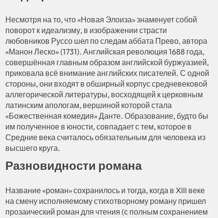
Несмотря на то, что «Новая Элоиза» знаменует собой
поворот к идеализму, в изображении страсти
любовников Руссо шел по следам аббата Прево, автора
«Манон Леско» (1731). Английская революция 1688 года,
совершённая главным образом английской буржуазией,
приковала всё внимание английских писателей. С одной
стороны, они входят в обширный корпус средневековой
аллегорической литературы, восходящей к церковным
латинским апологам, вершиной которой стала
«Божественная комедия» Данте. Образование, будто бы
им полученное в юности, совпадает с тем, которое в
Средние века считалось обязательным для человека из
высшего круга.
Разновидности романа
Название «роман» сохранилось и тогда, когда в XIII веке
на смену исполняемому стихотворному роману пришел
прозаический роман для чтения (с полным сохранением