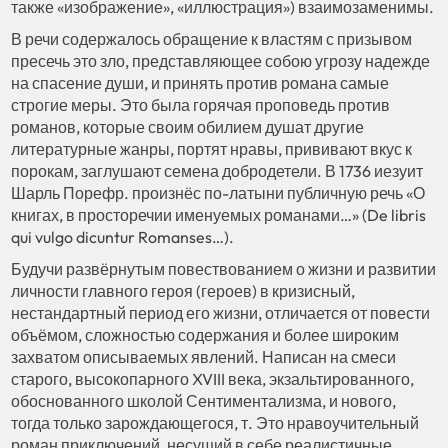
также «изображение», «иллюстрация») взаимозаменимы.
В речи содержалось обращение к властям с призывом
пресечь это зло, представляющее собою угрозу надежде
на спасение души, и принять против романа самые
строгие меры. Это была горячая проповедь против
романов, которые своим обилием душат другие
литературные жанры, портят нравы, прививают вкус к
порокам, заглушают семена добродетели. В 1736 иезуит
Шарль Порефр. произнёс по-латыни публичную речь «О
книгах, в просторечии именуемых романами…» (De libris
qui vulgo dicuntur Romanses…).
Будучи развёрнутым повествованием о жизни и развитии
личности главного героя (героев) в кризисный,
нестандартный период его жизни, отличается от повести
объёмом, сложностью содержания и более широким
захватом описываемых явлений. Написан на смеси
старого, высокопарного XVIII века, экзальтированного,
обоснованного школой Сентиментализма, и нового,
тогда только зарождающегося, т. Это нравоучительный
роман приключений, несущий в себе реалистичные