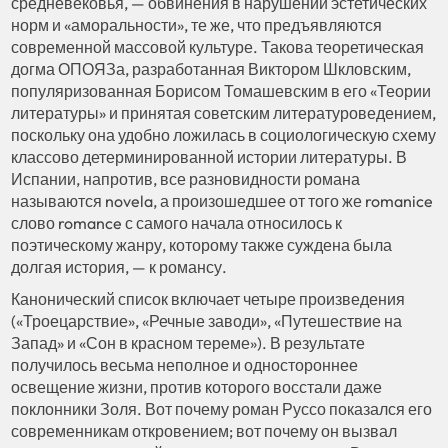
средневековья, — обвинения в нарушении эстетических
норм и «аморальности», те же, что предъявляются
современной массовой культуре. Такова теоретическая
догма ОПОЯЗа, разработанная Виктором Шкловским,
популяризованная Борисом Томашевским в его «Теории
литературы» и принятая советским литературоведением,
поскольку она удобно ложилась в социологическую схему
классово детерминированной истории литературы. В
Испании, напротив, все разновидности романа
называются novela, а произошедшее от того же romanice
слово romance с самого начала относилось к
поэтическому жанру, которому также суждена была
долгая история, — к романсу.
Канонический список включает четыре произведения
(«Троецарствие», «Речные заводи», «Путешествие на
Запад» и «Сон в красном тереме»). В результате
получилось весьма неполное и одностороннее
освещение жизни, против которого восстали даже
поклонники Золя. Вот почему роман Руссо показался его
современникам откровением; вот почему он вызвал