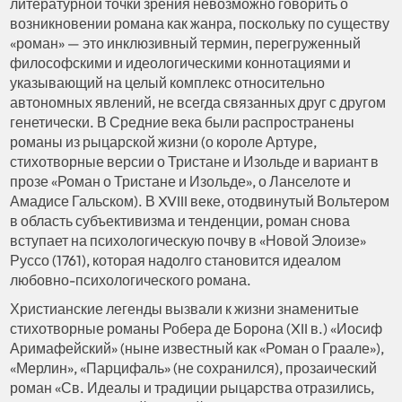
литературной точки зрения невозможно говорить о
возникновении романа как жанра, поскольку по существу
«роман» — это инклюзивный термин, перегруженный
философскими и идеологическими коннотациями и
указывающий на целый комплекс относительно
автономных явлений, не всегда связанных друг с другом
генетически. В Средние века были распространены
романы из рыцарской жизни (о короле Артуре,
стихотворные версии о Тристане и Изольде и вариант в
прозе «Роман о Тристане и Изольде», о Ланселоте и
Амадисе Гальском). В XVIII веке, отодвинутый Вольтером
в область субъективизма и тенденции, роман снова
вступает на психологическую почву в «Новой Элоизе»
Руссо (1761), которая надолго становится идеалом
любовно-психологического романа.
Христианские легенды вызвали к жизни знаменитые
стихотворные романы Робера де Борона (XII в.) «Иосиф
Аримафейский» (ныне известный как «Роман о Граале»),
«Мерлин», «Парцифаль» (не сохранился), прозаический
роман «Св. Идеалы и традиции рыцарства отразились,