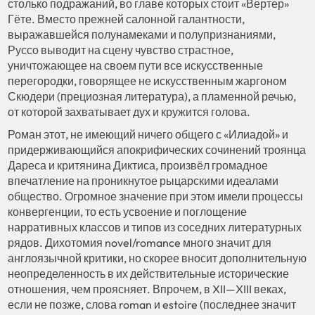
столько подражаний, во главе которых стоит «Вертер»
Гёте. Вместо прежней салонной галантности,
выражавшейся полунамеками и полупризнаниями,
Руссо выводит на сцену чувство страстное,
уничтожающее на своем пути все искусственные
перегородки, говорящее не искусственным жаргоном
Скюдери (прециозная литература), а пламенной речью,
от которой захватывает дух и кружится голова.
Роман этот, не имеющий ничего общего с «Илиадой» и
придерживающийся апокрифических сочинений троянца
Дареса и критянина Диктиса, произвёл громадное
впечатление на проникнутое рыцарскими идеалами
общество. Огромное значение при этом имели процессы
конвергенции, то есть усвоение и поглощение
нарративных классов и типов из соседних литературных
рядов. Дихотомия novel/romance много значит для
англоязычной критики, но скорее вносит дополнительную
неопределенность в их действительные исторические
отношения, чем проясняет. Впрочем, в XII—XIII веках,
если не позже, слова roman и estoire (последнее значит