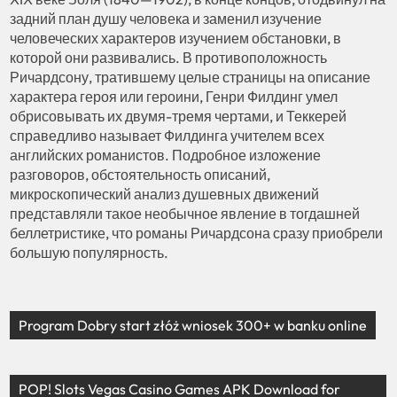
задний план душу человека и заменил изучение
человеческих характеров изучением обстановки, в
которой они развивались. В противоположность
Ричардсону, тратившему целые страницы на описание
характера героя или героини, Генри Филдинг умел
обрисовывать их двумя-тремя чертами, и Теккерей
справедливо называет Филдинга учителем всех
английских романистов. Подробное изложение
разговоров, обстоятельность описаний,
микроскопический анализ душевных движений
представляли такое необычное явление в тогдашней
беллетристике, что романы Ричардсона сразу приобрели
большую популярность.
Program Dobry start złóż wniosek 300+ w banku online
POP! Slots Vegas Casino Games APK Download for