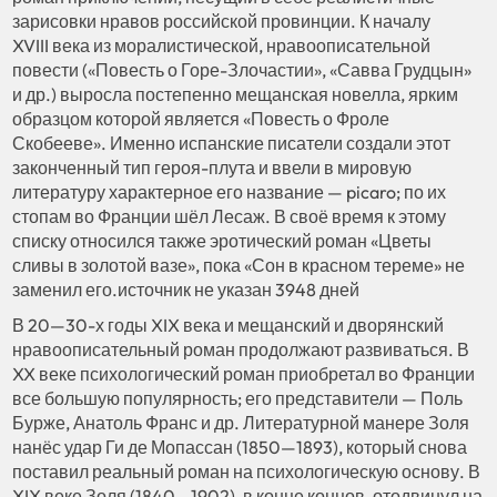
зарисовки нравов российской провинции. К началу
XVIII века из моралистической, нравоописательной
повести («Повесть о Горе-Злочастии», «Савва Грудцын»
и др.) выросла постепенно мещанская новелла, ярким
образцом которой является «Повесть о Фроле
Скобееве». Именно испанские писатели создали этот
законченный тип героя-плута и ввели в мировую
литературу характерное его название — picaro; по их
стопам во Франции шёл Лесаж. В своё время к этому
списку относился также эротический роман «Цветы
сливы в золотой вазе», пока «Сон в красном тереме» не
заменил его.источник не указан 3948 дней
В 20—30-х годы XIX века и мещанский и дворянский
нравоописательный роман продолжают развиваться. В
XX веке психологический роман приобретал во Франции
все большую популярность; его представители — Поль
Бурже, Анатоль Франс и др. Литературной манере Золя
нанёс удар Ги де Мопассан (1850—1893), который снова
поставил реальный роман на психологическую основу. В
XIX веке Золя (1840—1902), в конце концов, отодвинул на