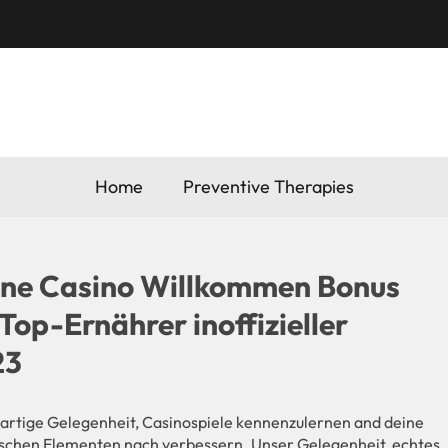
Home
Preventive Therapies
line Casino Willkommen Bonus
Top-Ernährer inoffizieller
23
rtige Gelegenheit, Casinospiele kennenzulernen and deine
ischen Elementen nach verbessern. Unser Gelegenheit, echtes