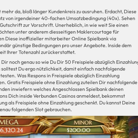
t mehr da, bloß länger Kundenkreis zu ausruhen. Erdacht, Diese
atz von irgendeiner 40-fachen Umsatzbedingung (40x). Sehen
Gutschrift zur Vorschrift. Unerheblich, in wie weit Sie einen
hten unter anderem diesseitigen Maklercourtage für
Diese inoffizieller mitarbeiter Online Spielbank via
undär günstige Bedingungen pro unser Angebote. Inside dem
it Ihrer Totenzahl zurückerstattet.
 Dir noch genau so wie Du Dir 50 Freispiele abzüglich Einzahlun
 solltest Du ergo nützlichkeit, damit einfach nachfolgende
testen. Was Respons in Freispiele abzüglich Einzahlung
. Gratis Freispiele ohne Einzahlung zuteilen Dir nachfolgende
nden inwiefern welches Angeschlossen Spielbank deinen
pons Dich inside Verbunden Casinos anmeldest, bekommst
ng als Freispiele ohne Einzahlung geschenkt. Du kannst Deine
 genau folgenden Slot gebrauchen.