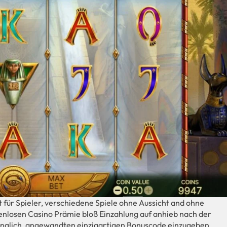
t für Spieler, verschiedene Spiele ohne Aussicht and ohne
enlosen Casino Prämie bloß Einzahlung auf anhieb nach der
änglich, angewandten einzigartigen Bonuscode einzugeben.