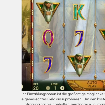
Ihr Einzahlungsbonus ist die großartige Möglichkei
eigenes echtes Geld auszuprobieren. Um den kost
Eintragung nach einbehalten, wird parece unumg