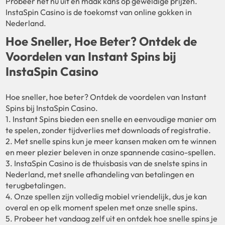
Probeer het nu uit en maak kans op geweldige prijzen.
InstaSpin Casino is de toekomst van online gokken in
Nederland.
Hoe Sneller, Hoe Beter? Ontdek de
Voordelen van Instant Spins bij
InstaSpin Casino
Hoe sneller, hoe beter? Ontdek de voordelen van Instant
Spins bij InstaSpin Casino.
1. Instant Spins bieden een snelle en eenvoudige manier om
te spelen, zonder tijdverlies met downloads of registratie.
2. Met snelle spins kun je meer kansen maken om te winnen
en meer plezier beleven in onze spannende casino-spellen.
3. InstaSpin Casino is de thuisbasis van de snelste spins in
Nederland, met snelle afhandeling van betalingen en
terugbetalingen.
4. Onze spellen zijn volledig mobiel vriendelijk, dus je kan
overal en op elk moment spelen met onze snelle spins.
5. Probeer het vandaag zelf uit en ontdek hoe snelle spins je