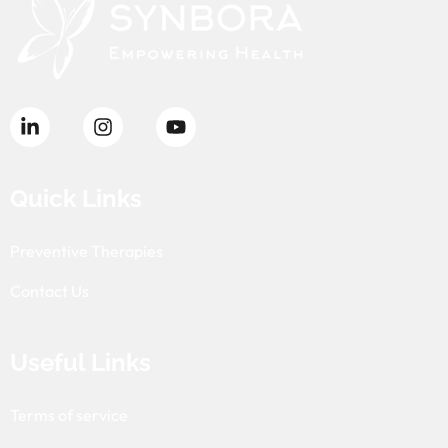
Quick Links
Preventive Therapies
Contact Us
Useful Links
Terms of service