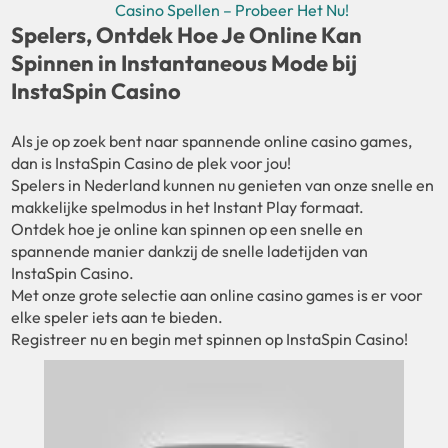
Casino Spellen – Probeer Het Nu!
Spelers, Ontdek Hoe Je Online Kan
Spinnen in Instantaneous Mode bij
InstaSpin Casino
Als je op zoek bent naar spannende online casino games,
dan is InstaSpin Casino de plek voor jou!
Spelers in Nederland kunnen nu genieten van onze snelle en
makkelijke spelmodus in het Instant Play formaat.
Ontdek hoe je online kan spinnen op een snelle en
spannende manier dankzij de snelle ladetijden van
InstaSpin Casino.
Met onze grote selectie aan online casino games is er voor
elke speler iets aan te bieden.
Registreer nu en begin met spinnen op InstaSpin Casino!