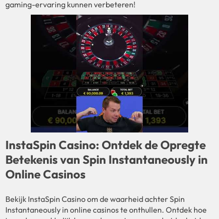
gaming-ervaring kunnen verbeteren!
InstaSpin Casino: Ontdek de Opregte
Betekenis van Spin Instantaneously in
Online Casinos
Bekijk InstaSpin Casino om de waarheid achter Spin
Instantaneously in online casinos te onthullen. Ontdek hoe