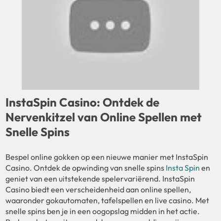
InstaSpin Casino: Ontdek de
Nervenkitzel van Online Spellen met
Snelle Spins
Bespel online gokken op een nieuwe manier met InstaSpin
Casino. Ontdek de opwinding van snelle spins
Insta Spin
en
geniet van een uitstekende spelervariërend. InstaSpin
Casino biedt een verscheidenheid aan online spellen,
waaronder gokautomaten, tafelspellen en live casino. Met
snelle spins ben je in een oogopslag midden in het actie.