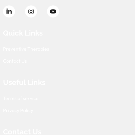
Quick Links
Preventive Therapies
Contact Us
Useful Links
Terms of service
Privacy Policy
Contact Us