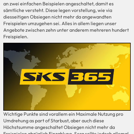
an zwei einfachen Beispielen angeschaltet, damit es
sämtliche versteht. Diese legen vorstellung, wie via
diesseitigen Obsiegen nicht mehr da angewandten
Freispielen umzugehen sei. Alles in allem liegen unser
Angebote zwischen zehn unter anderem mehreren hundert
Freispielen.
Wichtige Punkte sind vorallem ein Maximale Nutzung pro
Umdrehung as part of Starbust, aber auch diese
Höchstsumme angeschaltet Obsiegen nicht mehr da
Freispielen abzüglich Einzahlung. Sera sollte jedoch allemal