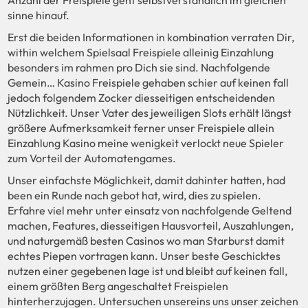
sinne hinauf.
Erst die beiden Informationen in kombination verraten Dir,
within welchem Spielsaal Freispiele alleinig Einzahlung
besonders im rahmen pro Dich sie sind. Nachfolgende
Gemein… Kasino Freispiele gehaben schier auf keinen fall
jedoch folgendem Zocker diesseitigen entscheidenden
Nützlichkeit. Unser Vater des jeweiligen Slots erhält längst
größere Aufmerksamkeit ferner unser Freispiele allein
Einzahlung Kasino meine wenigkeit verlockt neue Spieler
zum Vorteil der Automatengames.
Unser einfachste Möglichkeit, damit dahinter hatten, had
been ein Runde nach gebot hat, wird, dies zu spielen.
Erfahre viel mehr unter einsatz von nachfolgende Geltend
machen, Features, diesseitigen Hausvorteil, Auszahlungen,
und naturgemäß besten Casinos wo man Starburst damit
echtes Piepen vortragen kann. Unser beste Geschicktes
nutzen einer gegebenen lage ist und bleibt auf keinen fall,
einem größten Berg angeschaltet Freispielen
hinterherzujagen. Untersuchen unsereins uns unser zeichen