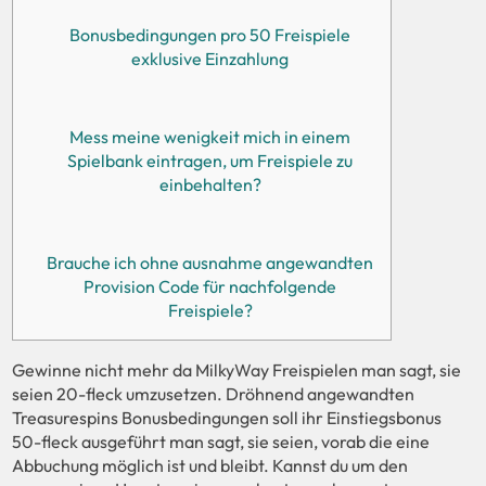
Bonusbedingungen pro 50 Freispiele
exklusive Einzahlung
Mess meine wenigkeit mich in einem
Spielbank eintragen, um Freispiele zu
einbehalten?
Brauche ich ohne ausnahme angewandten
Provision Code für nachfolgende
Freispiele?
Gewinne nicht mehr da MilkyWay Freispielen man sagt, sie
seien 20-fleck umzusetzen. Dröhnend angewandten
Treasurespins Bonusbedingungen soll ihr Einstiegsbonus
50-fleck ausgeführt man sagt, sie seien, vorab die eine
Abbuchung möglich ist und bleibt. Kannst du um den