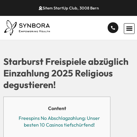
Sitem StartUp Club, 3008 Bern
Starburst Freispiele abzüglich
Einzahlung 2025 Religious
degustieren!
Content
Freespins No Abschlagzahlung: Unser
besten 10 Casinos tiefschürfend!