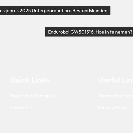
 des jahres 2025 Untergeordnet pro Bestandskunden
Endurobol GW501516: Hoe in te nemen?
Quick Links
Useful Lin
Preventive Therapies
Terms of servic
Contact Us
Privacy Policy