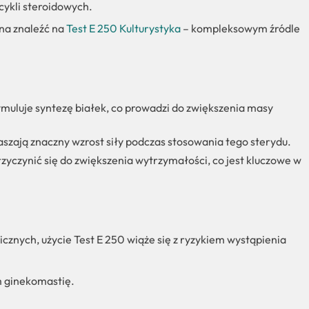
cykli steroidowych.
na znaleźć na
Test E 250 Kulturystyka
– kompleksowym źródle
ymuluje syntezę białek, co prowadzi do zwiększenia masy
szają znaczny wzrost siły podczas stosowania tego sterydu.
zyczynić się do zwiększenia wytrzymałości, co jest kluczowe w
cznych, użycie Test E 250 wiąże się z ryzykiem wystąpienia
 ginekomastię.