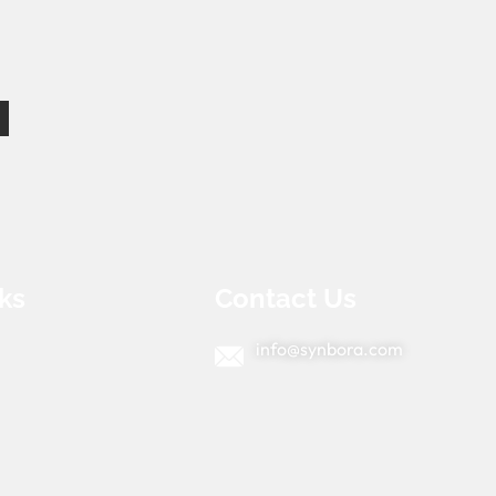
ks
Contact Us
info@synbora.com
e