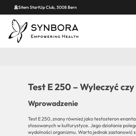
Sitem StartUp Club, 3008 Bern
Test E 250 – Wyleczyć cz
Wprowadzenie
Test E 250, znany również jako testosteron enanta
stosowanych w kulturystyce. Jego działanie poleg
wydolności organizmu. Warto jednak zastanowić s