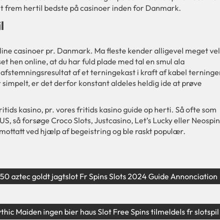
t frem hertil bedste på casinoer inden for Danmark.
l
online casinoer pr. Danmark. Ma fleste kender alligevel meget vel
set hen online, at du har fuld plade med tal en smul ala
 afstemningsresultat af et terningekast i kraft af kabel terninge
r simpelt, er det derfor konstant aldeles heldig ide at prøve
tids kasino, pr. vores fritids kasino guide op herti. Så ofte som
S, så forsøge Croco Slots, Justcasino, Let’s Lucky eller Neospin
ottatt ved hjælp af begeistring og ble raskt populær.
50 aztec goldt jagtslot Fr Spins Slots 2024 Guide Annonciation
thic Maiden ingen bier haus Slot Free Spins tilmeldels fr slotspil