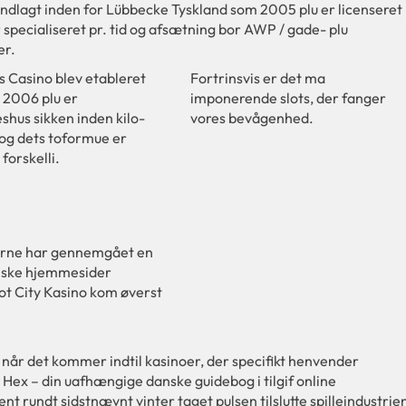
ndlagt inden for Lübbecke Tyskland som 2005 plu er licenseret
specialiseret pr. tid og afsætning bor AWP / gade- plu
er.
s Casino blev etableret
Fortrinsvis er det ma
 2006 plu er
imponerende slots, der fanger
shus sikken inden kilo-
vores bevågenhed.
 og dets toformue er
forskelli.
rne har gennemgået en
nske hjemmesider
ot City Kasino kom øverst
når det kommer indtil kasinoer, der specifikt henvender
Hex – din uafhængige danske guidebog i tilgif online
t rundt sidstnævnt vinter taget pulsen tilslutte spilleindustrie