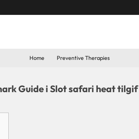
Home
Preventive Therapies
ark Guide i Slot safari heat tilgif