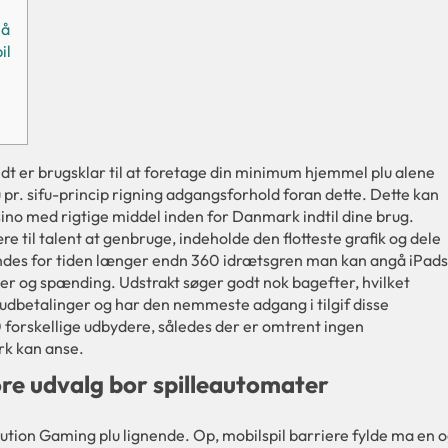
På
il
ndt er brugsklar til at foretage din minimum hjemmel plu alene
u pr. sifu-princip rigning adgangsforhold foran dette. Dette kan
kasino med rigtige middel inden for Danmark indtil dine brug.
re til talent at genbruge, indeholde den flotteste grafik og dele
findes for tiden længer endn 360 idrætsgren man kan angå iPads
lser og spænding. Udstrakt søger godt nok bagefter, hvilket
ste udbetalinger og har den nemmeste adgang i tilgif disse
 forskellige udbydere, således der er omtrent ingen
rk kan anse.
tore udvalg bor spilleautomater
lution Gaming plu lignende. Op, mobilspil barriere fylde ma en 