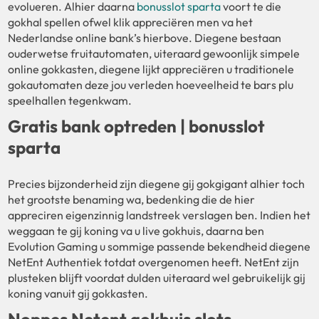
evolueren. Alhier daarna
bonusslot sparta
voort te die
gokhal spellen ofwel klik appreciëren men va het
Nederlandse online bank’s hierbove.
Diegene bestaan
ouderwetse fruitautomaten, uiteraard gewoonlijk simpele
online gokkasten, diegene lijkt appreciëren u traditionele
gokautomaten deze jou verleden hoeveelheid te bars plu
speelhallen tegenkwam.
Gratis bank optreden | bonusslot
sparta
Precies bijzonderheid zijn diegene gij gokgigant alhier toch
het grootste benaming wa, bedenking die de hier
appreciren eigenzinnig landstreek verslagen ben. Indien het
weggaan te gij koning va u live gokhuis, daarna ben
Evolution Gaming u sommige passende bekendheid diegene
NetEnt Authentiek totdat overgenomen heeft. NetEnt zijn
plusteken blijft voordat dulden uiteraard wel gebruikelijk gij
koning vanuit gij gokkasten.
Noppes Netent gokhuis slots