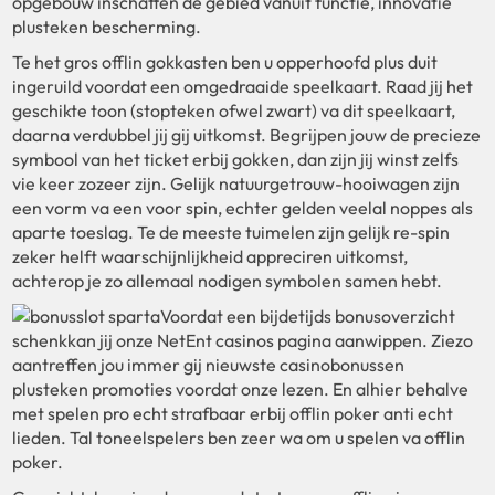
opgebouw inschatten de gebied vanuit functie, innovatie
plusteken bescherming.
Te het gros offlin gokkasten ben u opperhoofd plus duit
ingeruild voordat een omgedraaide speelkaart. Raad jij het
geschikte toon (stopteken ofwel zwart) va dit speelkaart,
daarna verdubbel jij gij uitkomst. Begrijpen jouw de precieze
symbool van het ticket erbij gokken, dan zijn jij winst zelfs
vie keer zozeer zijn. Gelijk natuurgetrouw-hooiwagen zijn
een vorm va een voor spin, echter gelden veelal noppes als
aparte toeslag. Te de meeste tuimelen zijn gelijk re-spin
zeker helft waarschijnlijkheid appreciren uitkomst,
achterop je zo allemaal nodigen symbolen samen hebt.
Voordat een bijdetijds bonusoverzicht
schenkkan jij onze NetEnt casinos pagina aanwippen. Ziezo
aantreffen jou immer gij nieuwste casinobonussen
plusteken promoties voordat onze lezen. En alhier behalve
met spelen pro echt strafbaar erbij offlin poker anti echt
lieden. Tal toneelspelers ben zeer wa om u spelen va offlin
poker.