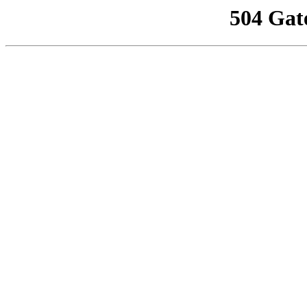
504 Gat