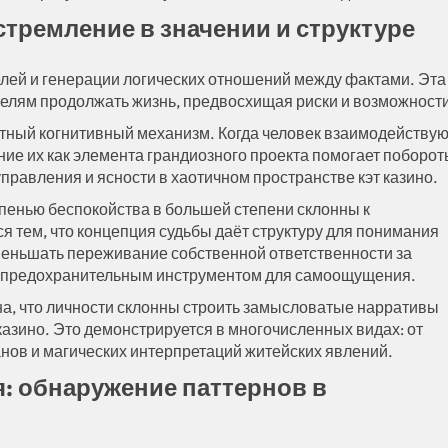
стремление в значении и структуре
елей и генерации логических отношений между фактами. Эта
елям продолжать жизнь, предвосхищая риски и возможности
итный когнитивный механизм. Когда человек взаимодействую
ие их как элемента грандиозного проекта помогает поборот
управления и ясности в хаотичном пространстве кэт казино.
пенью беспокойства в большей степени склонны к
я тем, что концепция судьбы даёт структуру для понимания
меньшать переживание собственной ответственности за
ак предохранительным инструментом для самоощущения.
на, что личности склонны строить замысловатые нарративы
казино. Это демонстрируется в многочисленных видах: от
анов и магических интерпретаций житейских явлений.
: обнаружение паттернов в