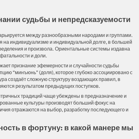
нании судьбы и непредсказуемости
варьируется между разнообразными народами и группами.
я на индивидуализме и индивидуальной долге, в большей
пределения и произвола. Ориентальные системы издавна
фатальности и доли.
ажает признание эфемерности и случайности судьбы
пцию “минъюнь” (доля), которое глубоко ассоциировано с
ура создаёт сложную структуру воздающих правил, в
ляются результатом предыдущих поступков.
нтричных традиций чаще убеждены в предназначение и
ированные культуры производят больший фокус на
личия отражаются на выбор, разработку последующего и
ность в фортуну: в какой манере мы