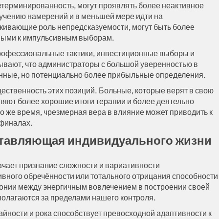
детерминированность, могут проявлять более неактивное
олучению намерений и в меньшей мере идти на
ркивающие роль непредсказуемости, могут быть более
ными к импульсивным выборам.
профессиональные тактики, инвестиционные выборы и
ывают, что администраторы с большой уверенностью в
нные, но потенциально более прибыльные определения.
ественность этих позиций. Больные, которые верят в свою
вляют более хорошие итоги терапии и более деятельно
о же время, чрезмерная вера в влияние может приводить к
 финалах.
ставляющая индивидуального жизни
ачает признание сложности и вариативности
ивного обречённости или тотального отрицания способности
рмонии между энергичным вовлечением в построении своей
полагаются за пределами нашего контроля.
айности и рока способствует превосходной адаптивности к