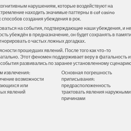
когнитивным нарушениям, которые воздействуют на
тремление находить значимые паттерны в cat casino
 способов создания убеждения в рок.
оваться на события, подтверждающие наши убеждения, и н
сть убеждён в предназначение, он будет сохранять в памят
игнорировать о частых ложных догадках.
сности прошедших явлений. После того как что-то
фатально. Этот феномен поддерживает веру в фатальность и
о события развивались по заранее установленному сценарию
м извлечения:
Основная погрешность
ичение возможности
приписывания:
ающихся или
предрасположенность
ных явлений
трактовать явления наружными
причинами