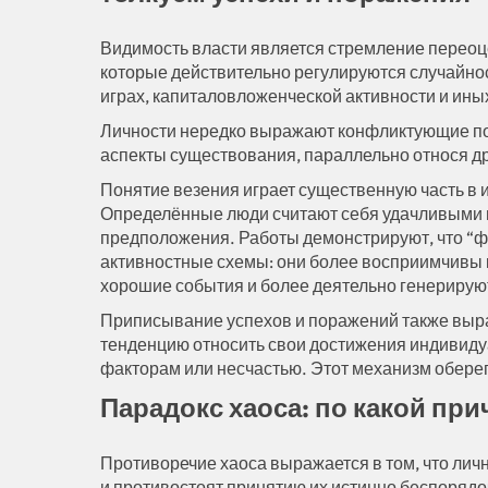
Видимость власти является стремление переоц
которые действительно регулируются случайнос
играх, капиталовложенческой активности и ины
Личности нередко выражают конфликтующие по
аспекты существования, параллельно относя др
Понятие везения играет существенную часть в
Определённые люди считают себя удачливыми ил
предположения. Работы демонстрируют, что “
активностные схемы: они более восприимчивы
хорошие события и более деятельно генерирую
Приписывание успехов и поражений также выр
тенденцию относить свои достижения индивид
факторам или несчастью. Этот механизм обере
Парадокс хаоса: по какой пр
Противоречие хаоса выражается в том, что лич
и противостоят принятию их истинно беспоряд