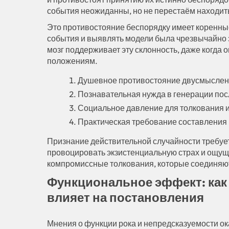
события неожиданны, но не перестаём находит
Это противостояние беспорядку имеет коренн
события и выявлять модели была чрезвычайно
мозг поддерживает эту склонность, даже когда 
положениям.
Душевное противостояние двусмысленн
Познавательная нужда в генерации по
Социальное давление для толкования 
Практическая требование составления 
Признание действительной случайности требует
провоцировать экзистенциальную страх и ощу
компромиссные толкования, которые соединяю
Функциональное эффект: как 
влияет на постановления
Мнения о функции рока и непредсказуемости ок