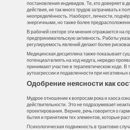
постановления индивидов. Те, кто доверяет в 
действия, не так много трудов затрачивать к п
неопределённость. Наоборот, личности, подчё
энергичными, но также более предрасположен
В рабочей секторе эти мнения отражаются на 
предпринимательскую активность. Работы указ
регулируемость явлений делают более рискова
Медицинская дисциплина также показывает сущ
потенциал влиять на ход недуга, нередко проя
принимают участие в терапевтическом ходе. В т
аутоагрессии и подавленности при негативных
Одобрение неясности как со
Мудрое отношение к вопросам рока и хаоса озн
действительности. Это не подразумевает неакт
проектирования. Вернее, речь говорится о га
бытия и принятием тех элементов, которые рас
Психологическая подвижность в трактовке случ