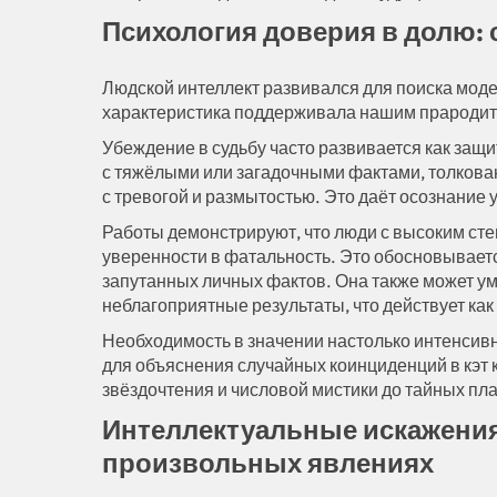
Психология доверия в долю: 
Людской интеллект развивался для поиска мод
характеристика поддерживала нашим прародит
Убеждение в судьбу часто развивается как защ
с тяжёлыми или загадочными фактами, толкован
с тревогой и размытостью. Это даёт осознание 
Работы демонстрируют, что люди с высоким сте
уверенности в фатальность. Это обосновываетс
запутанных личных фактов. Она также может у
неблагоприятные результаты, что действует к
Необходимость в значении настолько интенсив
для объяснения случайных коинциденций в кэт 
звёздочтения и числовой мистики до тайных пл
Интеллектуальные искажения
произвольных явлениях