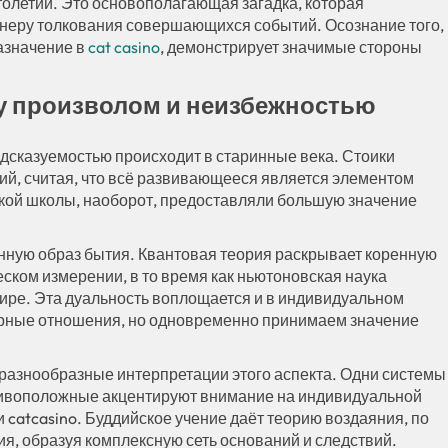
толетий. Это основополагающая загадка, которая
анеру толкования совершающихся событий. Осознание того,
азначение в
cat casino
, демонстрирует значимые стороны
у произволом и неизбежностью
дсказуемостью происходит в старинные века. Стоики
ий, считая, что всё развивающееся является элементом
ской школы, наоборот, предоставляли большую значение
нную образ бытия. Квантовая теория раскрывает коренную
еском измерении, в то время как ньютоновская наука
ире. Эта дуальность воплощается и в индивидуальном
ерные отношения, но одновременно принимаем значение
азнообразные интерпретации этого аспекта. Одни системы
тивоположные акцентируют внимание на индивидуальной
 catcasino. Буддийское учение даёт теорию воздаяния, по
я, образуя комплексную сеть оснований и следствий.