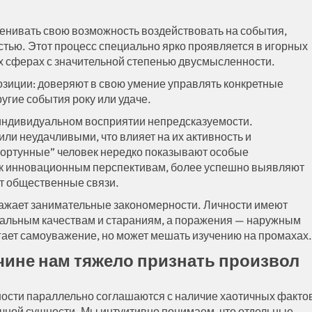
енивать свою возможность воздействовать на события,
тью. Этот процесс специально ярко проявляется в игорных
х сферах с значительной степенью двусмысленности.
зиции: доверяют в свою умение управлять конкретные
угие события року или удаче.
 индивидуальном восприятии непредсказуемости.
и неудачливыми, что влияет на их активность и
фортунные” человек нередко показывают особые
 к инновационным перспективам, более успешно выявляют
т общественные связи.
ажает занимательные закономерности. Личности имеют
уальным качествам и стараниям, а поражения — наружным
гает самоуважение, но может мешать изучению на промахах.
ичине нам тяжело признать произвол
ности параллельно соглашаются с наличие хаотичных факто
очной сущности. Мы интуитивно понимаем, что отдельные