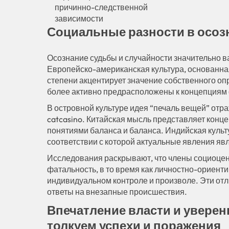
причинно-следственной
зависимости
Социальные разности в осоз
Осознание судьбы и случайности значительно 
Европейско-американская культура, основанна
степени акцентирует значение собственного о
более активно предрасположены к концепциям 
В островной культуре идея “печаль вещей” отр
catcasino. Китайская мысль представляет конце
понятиями баланса и баланса. Индийская культ
соответствии с которой актуальные явления яв
Исследования раскрывают, что члены социоце
фатальность, в то время как личностно-ориент
индивидуальном контроле и произволе. Эти от
ответы на внезапные происшествия.
Впечатление власти и уверен
толкуем успехи и поражения