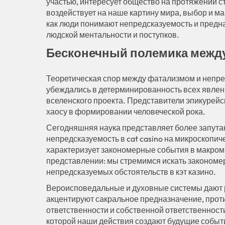
участью, интересует общество на протяжении с
воздействует на наше картину мира, выбор и м
как люди понимают непредсказуемость и предн
людской ментальности и поступков.
Бесконечный полемика межд
Теоретическая спор между фатализмом и непре
убеждались в детерминированность всех явлен
вселенского проекта. Представители эпикурей
хаосу в формировании человеческой рока.
Сегодняшняя наука представляет более запута
непредсказуемость в cat casino на микроскопич
характеризует закономерные события в макром
представлении: мы стремимся искать законом
непредсказуемых обстоятельств в кэт казино.
Вероисповедальные и духовные системы дают р
акцентируют сакральное предназначение, про
ответственности и собственной ответственности
которой наши действия создают будущие событи