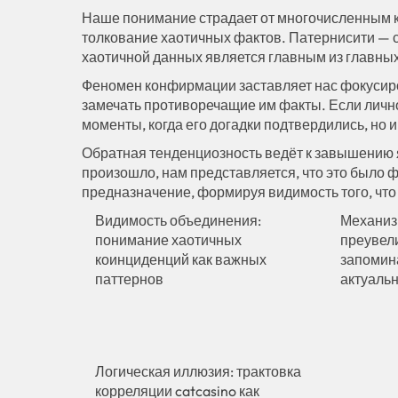
Наше понимание страдает от многочисленным 
толкование хаотичных фактов. Патернисити — с
хаотичной данных является главным из главных
Феномен конфирмации заставляет нас фокусир
замечать противоречащие им факты. Если лично
моменты, когда его догадки подтвердились, но 
Обратная тенденциозность ведёт к завышению я
произошло, нам представляется, что это было 
предназначение, формируя видимость того, чт
Видимость объединения:
Механиз
понимание хаотичных
преувел
коинциденций как важных
запомин
паттернов
актуаль
Логическая иллюзия: трактовка
корреляции catcasino как