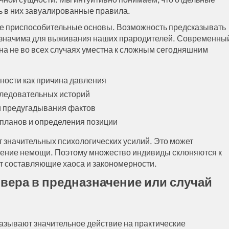
ь в них завуалированные правила.
ые приспособительные основы. Возможность предсказывать
 значима для выживания наших прародителей. Современны
она не во всех случаях уместна к сложным сегодняшним
ости как причина давления
следовательных историй
и предугадывания фактов
планов и определения позиции
 значительных психологических усилий. Это может
щение немощи. Поэтому множество индивиды склоняются к
т составляющие хаоса и закономерности.
вера в предназначение или случай
азывают значительное действие на практические