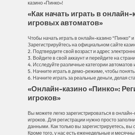
казино «Пинко»!
«Как начать играть в онлайн
игровых автоматов»
Чтобы начать играть в онлайн-казино “Пинко” и
Зарегистрируйтесь на официальном сайте кази
2. Подтвердите свой возраст и адрес электронн
3. Войдите в свой аккаунт и перейдите на стра
4. Исследуйте различные категории автоматов 
5. Начните играть в демо-режиме, чтобы понять
6. Начните играть за реальные деньги, делая с
«Онлайн-казино «Пинко»: Рег
игроков»
Вы можете легко зарегистрироваться в онлайн-
игроков. Для регистрации нужно просто запол
данными. Как только вы зарегистрируетесь, вы
Кроме того, у нас есть еженедельные и месячны