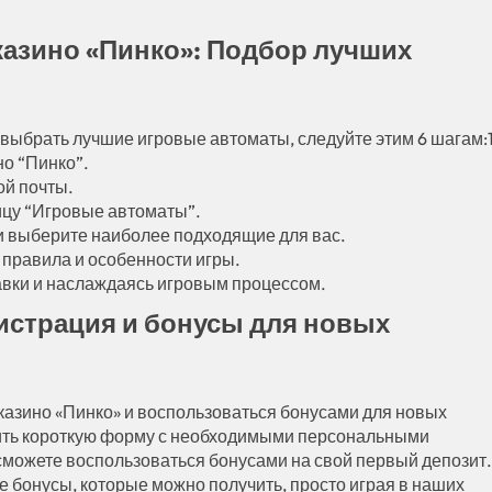
-казино «Пинко»: Подбор лучших
 выбрать лучшие игровые автоматы, следуйте этим 6 шагам:1
но “Пинко”.
ой почты.
ницу “Игровые автоматы”.
и выберите наиболее подходящие для вас.
 правила и особенности игры.
тавки и наслаждаясь игровым процессом.
истрация и бонусы для новых
казино «Пинко» и воспользоваться бонусами для новых
нить короткую форму с необходимыми персональными
 сможете воспользоваться бонусами на свой первый депозит.
е бонусы, которые можно получить, просто играя в наших