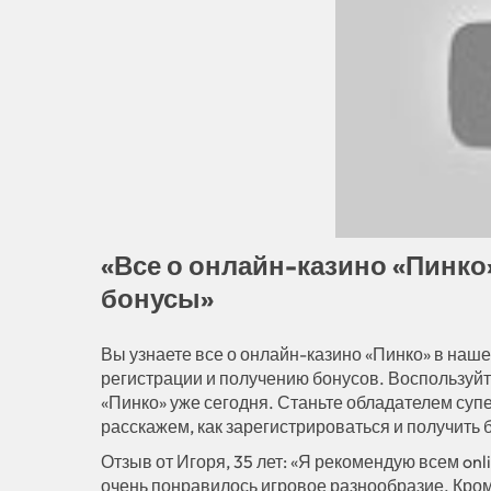
«Все о онлайн-казино «Пинко
бонусы»
Вы узнаете все о онлайн-казино «Пинко» в наше
регистрации и получению бонусов. Воспользуйт
«Пинко» уже сегодня. Станьте обладателем суп
расскажем, как зарегистрироваться и получить 
Отзыв от Игоря, 35 лет: «Я рекомендую всем onl
очень понравилось игровое разнообразие. Кром