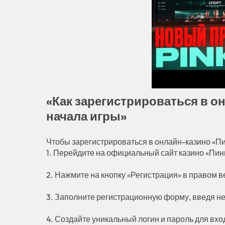
«Как зарегистрироваться в о
начала игры»
Чтобы зарегистрироваться в онлайн-казино «П
1. Перейдите на официальный сайт казино «Пин
2. Нажмите на кнопку «Регистрация» в правом в
3. Заполните регистрационную форму, введя 
4. Создайте уникальный логин и пароль для вх