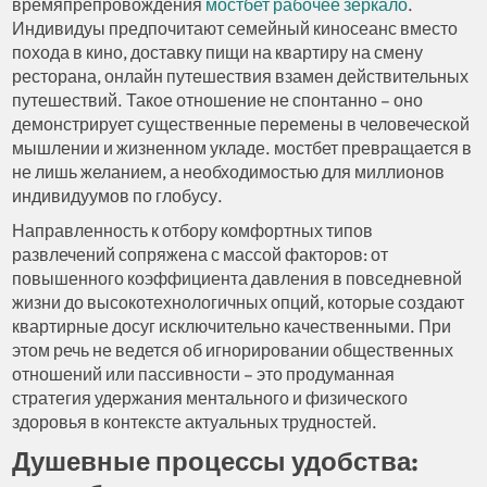
времяпрепровождения
мостбет рабочее зеркало
.
Индивидуы предпочитают семейный киносеанс вместо
похода в кино, доставку пищи на квартиру на смену
ресторана, онлайн путешествия взамен действительных
путешествий. Такое отношение не спонтанно – оно
демонстрирует существенные перемены в человеческой
мышлении и жизненном укладе. мостбет превращается в
не лишь желанием, а необходимостью для миллионов
индивидуумов по глобусу.
Направленность к отбору комфортных типов
развлечений сопряжена с массой факторов: от
повышенного коэффициента давления в повседневной
жизни до высокотехнологичных опций, которые создают
квартирные досуг исключительно качественными. При
этом речь не ведется об игнорировании общественных
отношений или пассивности – это продуманная
стратегия удержания ментального и физического
здоровья в контексте актуальных трудностей.
Душевные процессы удобства: