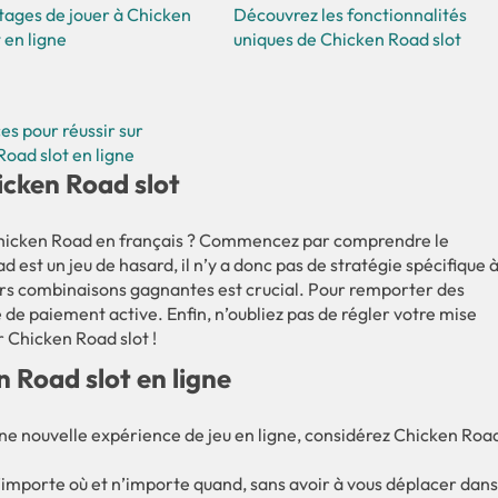
tages de jouer à Chicken
Découvrez les fonctionnalités
 en ligne
uniques de Chicken Road slot
es pour réussir sur
oad slot en ligne
icken Road slot
t Chicken Road en français ? Commencez par comprendre le
est un jeu de hasard, il n’y a donc pas de stratégie spécifique 
urs combinaisons gagnantes est crucial. Pour remporter des
e de paiement active. Enfin, n’oubliez pas de régler votre mise
 Chicken Road slot !
 Road slot en ligne
une nouvelle expérience de jeu en ligne, considérez Chicken Roa
n’importe où et n’importe quand, sans avoir à vous déplacer dans