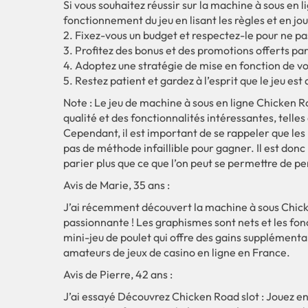
Si vous souhaitez réussir sur la machine à sous en 
fonctionnement du jeu en lisant les règles et en 
2. Fixez-vous un budget et respectez-le pour ne pas
3. Profitez des bonus et des promotions offerts pa
4. Adoptez une stratégie de mise en fonction de vo
5. Restez patient et gardez à l’esprit que le jeu es
Note : Le jeu de machine à sous en ligne Chicken R
qualité et des fonctionnalités intéressantes, telles
Cependant, il est important de se rappeler que les 
pas de méthode infaillible pour gagner. Il est do
parier plus que ce que l’on peut se permettre de pe
Avis de Marie, 35 ans :
J’ai récemment découvert la machine à sous Chicken
passionnante ! Les graphismes sont nets et les fon
mini-jeu de poulet qui offre des gains supplément
amateurs de jeux de casino en ligne en France.
Avis de Pierre, 42 ans :
J’ai essayé Découvrez Chicken Road slot : Jouez en