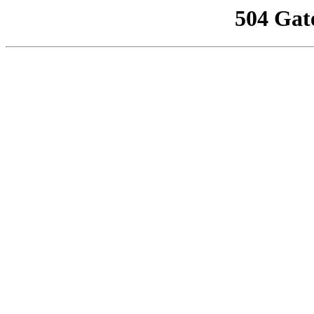
504 Gat