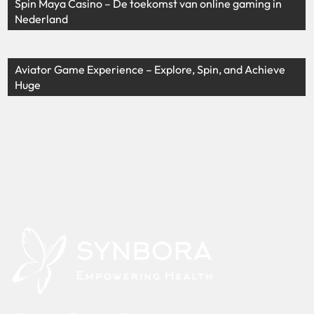
Spin Maya Casino – De toekomst van online gaming in
Nederland
Aviator Game Experience – Explore, Spin, and Achieve
Huge