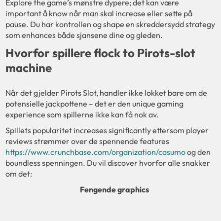
Explore the game’s mønstre dypere; det kan være
important å know når man skal increase eller sette på
pause. Du har kontrollen og shape en skreddersydd strategy
som enhances både sjansene dine og gleden.
Hvorfor spillere flock to Pirots-slot
machine
Når det gjelder Pirots Slot, handler ikke lokket bare om de
potensielle jackpottene – det er den unique gaming
experience som spillerne ikke kan få nok av.
Spillets popularitet increases significantly ettersom player
reviews strømmer over de spennende features
https://www.crunchbase.com/organization/casumo
og den
boundless spenningen. Du vil discover hvorfor alle snakker
om det:
Fengende graphics