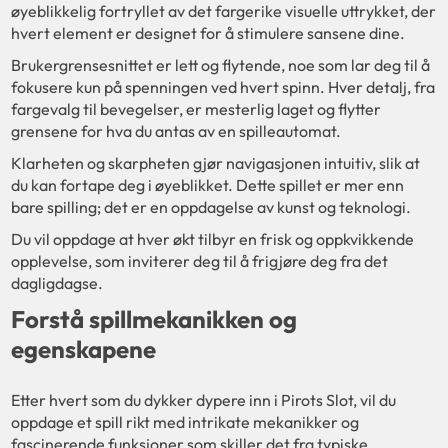
øyeblikkelig fortryllet av det fargerike visuelle uttrykket, der
hvert element er designet for å stimulere sansene dine.
Brukergrensesnittet er lett og flytende, noe som lar deg til å
fokusere kun på spenningen ved hvert spinn. Hver detalj, fra
fargevalg til bevegelser, er mesterlig laget og flytter
grensene for hva du antas av en spilleautomat.
Klarheten og skarpheten gjør navigasjonen intuitiv, slik at
du kan fortape deg i øyeblikket. Dette spillet er mer enn
bare spilling; det er en oppdagelse av kunst og teknologi.
Du vil oppdage at hver økt tilbyr en frisk og oppkvikkende
opplevelse, som inviterer deg til å frigjøre deg fra det
dagligdagse.
Forstå spillmekanikken og
egenskapene
Etter hvert som du dykker dypere inn i Pirots Slot, vil du
oppdage et spill rikt med intrikate mekanikker og
fascinerende funksjoner som skiller det fra typiske