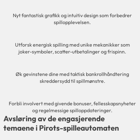
Nyt fantastisk grafikk og intuitiv design som forbedrer
spillopplevelsen.
Utforsk energisk spilling med unike mekanikker som
joker-symboler, scatter-utbetalinger og frispinn.
Øk gevinstene dine med taktisk bankrollhåndtering
skreddersydd til spillmønstre.
Forbli involvert med givende bonuser, fellesskapsnyheter
og regelmessige spilloppdateringer.
Avsløring av de engasjerende
temaene i Pirots-spilleautomaten