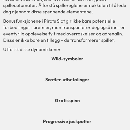
spilleautomater. Å forstå spillereglene er nøkkelen til å lede
deg gjennom disse spennende elementene.
Bonusfunksjonene i Pirots Slot gir ikke bare potensielle
forbedringer i premier, men transporterer deg også inn i en
eventyrlig opplevelse fylt med overraskelser og adrenalin.
Disse er ikke bare en tillegg – de transformerer spillet.
Utforsk disse dynamikkene:
Wild-symboler
Scatter-utbetalinger
Gratisspinn
Progressive jackpotter