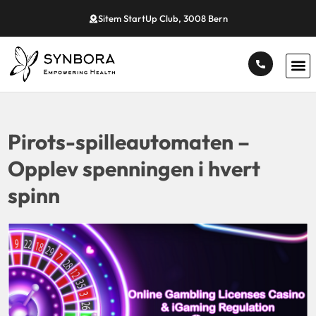
Sitem StartUp Club, 3008 Bern
Pirots-spilleautomaten –
Opplev spenningen i hvert
spinn