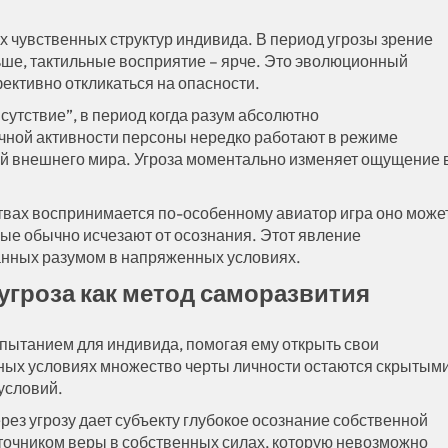
х чувственных структур индивида. В период угрозы зрение
ньше, тактильные восприятие – ярче. Это эволюционный
ктивно откликаться на опасности.
сутствие”, в период когда разум абсолютно
чной активности персоны нередко работают в режиме
ей внешнего мира. Угроза моментально изменяет ощущение 
твах воспринимается по-особенному авиатор игра оно може
рые обычно исчезают от осознания. Этот явление
анных разумом в напряженных условиях.
 угроза как метод саморазвития
ытанием для индивида, помогая ему открыть свои
ных условиях множество черты личности остаются скрытыми
условий.
рез угрозу дает субъекту глубокое осознание собственной
сточником веры в собственных силах, которую невозможно