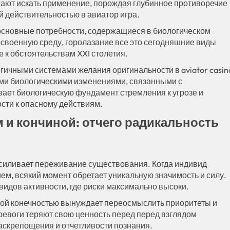
ают искать применение, порождая глубинное противоречие
действительностью в авиатор игра.
 основные потребности, содержащиеся в биологическом
освоенную среду, горолазание все это сегодняшние виды
к обстоятельствам XXI столетия.
гичными системами желания оригинальности в aviator casin
ими биологическими изменениями, связанными с
ет биологическую фундамент стремления к угрозе и
сти к опасному действиям.
 и кончиной: отчего радикальность
силивает переживание существования. Когда индивид
ем, всякий момент обретает уникальную значимость и силу.
видов активности, где риски максимально высоки.
нной конечностью вынуждает переосмыслить приоритеты и
евоги теряют свою ценность перед перед взглядом
раскрепощения и отчетливости познания.