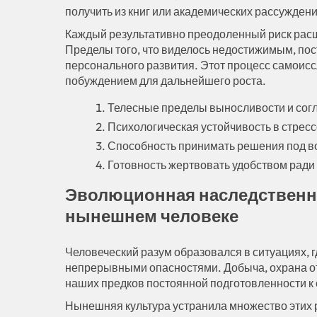
получить из книг или академических рассуждени
Каждый результативно преодоленный риск расш
Пределы того, что виделось недостижимым, по
персонального развития. Этот процесс самоис
побуждением для дальнейшего роста.
Телесные пределы выносливости и сог
Психологическая устойчивость в стрес
Способность принимать решения под в
Готовность жертвовать удобством ради
Эволюционная наследственн
нынешнем человеке
Человеческий разум образовался в ситуациях, г
непрерывными опасностями. Добыча, охрана от 
наших предков постоянной подготовленности к 
Нынешняя культура устранила множество этих р