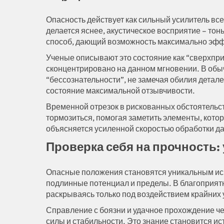
Опасность действует как сильный усилитель все
делается яснее, акустическое восприятие – то
способ, дающий возможность максимально эффе
Ученые описывают это состояние как “сверхпри
сконцентрировано на данном мгновении. В обы
“бессознательности”, не замечая обилия детал
состояние максимальной отзывчивости.
Временной отрезок в рискованных обстоятельс
тормозиться, помогая заметить элементы, кото
объясняется усиленной скоростью обработки д
Проверка себя на прочность:
Опасные положения становятся уникальным исп
подлинные потенциал и пределы. В благоприят
раскрываясь только под воздействием крайних 
Справление с боязни и удачное прохождение че
силы и стабильности. Это знание становится и