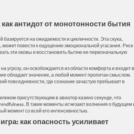
к как антидот от монотонности бытия
 базируется на ожидаемости и цикличности. Эта скука,
ть, может повести к ощущению эмоциональной угасания. Риск
ать эти оковы и восстановить бытию ее первоначальную
 на угрозу, он освобождается из области комфорта и входит 
ние обладает значение, а любой момент пропитан смыслом.
вий повседневности, где сознание зачастую пребывает в
еликом присутствующим в авиатор казино секунде, что
ndfulness. В такие моменты исчезают волнения о будущем 
ый момент со всей его интенсивностью.
игра: как опасность усиливает