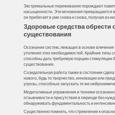
Экстремальные переживания порождают память
насыщенности. Эти мгновения превращаются в
он прибегает в уме снова и снова, получая из ни
Здоровые средства обрести
существования
Осознание систем, лежащих в основе влечения 
утоления этих необходимостей. Крайние типы сп
способны дать требуемую порцию стимуляции б
существования.
Созидательная работа также в состоянии сдел
нового, будь то творчество, инновации или пр
угрозы, способные запускать те же нейрохимич
Медитативные упражнения и техники осознанн
отзывчивости и присутствия в периоде без нуж
обнаруживать фундаментальность и интенсивн
Существенно помнить, что стремление к опаснос