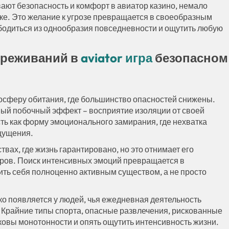
ают безопасность и комфорт в авиатор казино, немало
е. Это желание к угрозе превращается в своеобразным
одиться из однообразия повседневности и ощутить любую
ереживаний в
aviator игра
безопасном
мосферу обитания, где большинство опасностей снижены.
ный побочный эффект – восприятие изоляции от своей
ть как форму эмоционального замирания, где нехватка
щущения.
ах, где жизнь гарантировано, но это отнимает его
еров. Поиск интенсивных эмоций превращается в
 себя полноценно активным существом, а не просто
ко появляется у людей, чья ежедневная деятельность
Крайние типы спорта, опасные развлечения, рискованные
овы монотонности и опять ощутить интенсивность жизни.