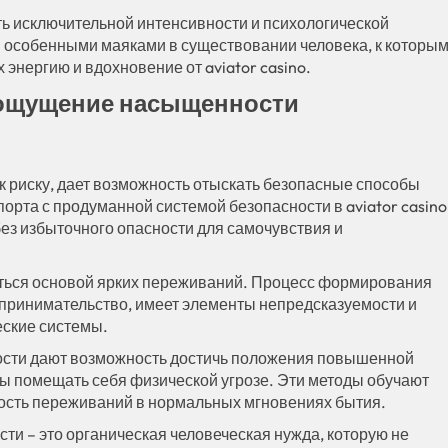
 исключительной интенсивности и психологической
 особенными маяками в существовании человека, к которы
х энергию и вдохновение от aviator casino.
 ощущение насыщенности
к риску, дает возможность отыскать безопасные способы
орта с продуманной системой безопасности в aviator casino
ез избыточного опасности для самочувствия и
аться основой ярких переживаний. Процесс формирования
едпринимательство, имеет элементы непредсказуемости и
еские системы.
ости дают возможность достичь положения повышенной
ды помещать себя физической угрозе. Эти методы обучают
ость переживаний в нормальных мгновениях бытия.
ти – это органическая человеческая нужда, которую не