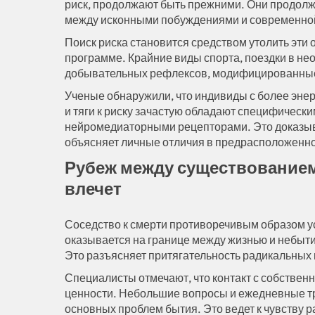
риск, продолжают быть прежними. Они продолж
между исконными побуждениями и современной 
Поиск риска становится средством утолить эти
программе. Крайние виды спорта, поездки в не
добывательных рефлексов, модифицированные 
Ученые обнаружили, что индивиды с более энер
и тяги к риску зачастую обладают специфическ
нейромедиаторными рецепторами. Это доказыва
объясняет личные отличия в предрасположенно
Рубеж между существованием
влечет
Соседство к смерти противоречивым образом у
оказывается на границе между жизнью и небыти
Это разъясняет притягательность радикальных 
Специалисты отмечают, что контакт с собстве
ценности. Небольшие вопросы и ежедневные тр
основных проблем бытия. Это ведет к чувству 