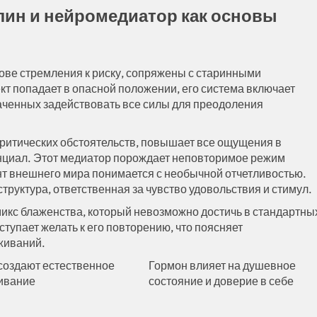
лин и нейромедиатор как основы
ове стремления к риску, сопряжены с старинными
т попадает в опасной положении, его система включает
аченных задействовать все силы для преодоления
ритических обстоятельств, повышает все ощущения в
енциал. Этот медиатор порождает неповторимое режим
т внешнего мира понимается с необычной отчетливостью.
руктура, ответственная за чувство удовольствия и стимул.
икс блаженства, который невозможно достичь в стандартны
ступает желать к его повторению, что поясняет
живаний.
создают естественное
Гормон влияет на душевное
ивание
состояние и доверие в себе