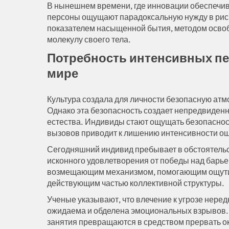
В нынешнем времени, где инновации обеспечив
персоны ощущают парадоксальную нужду в риск
показателем насыщенной бытия, методом освоб
молекулу своего тела.
Потребность интенсивных п
мире
Культура создала для личности безопасную ат
Однако эта безопасность создает непредвиден
естества. Индивиды стают ощущать безопаснос
вызовов приводит к лишению интенсивности о
Сегодняшний индивид пребывает в обстоятельств
исконного удовлетворения от победы над барь
возмещающим механизмом, помогающим ощутить
действующим частью коллективной структуры.
Ученые указывают, что влечение к угрозе неред
ожидаема и обделена эмоциональных взрывов. 
занятия превращаются в средством прервать ок