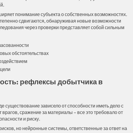
й.
иряет понимание субъекта о собственных возможностях.
степенно сдвигаются, обнаруживая новые возможности
следования через проверки представляет собой сильным
ласованности
совых обстоятельствах
оздействием
 цели
ость: рефлексы добытчика в
де существование зависело от способности иметь дело с
врагов, сражение за материалы – все это требовало от
опасности и риску.
исков, но нейронные системы, ответственные за ответ на