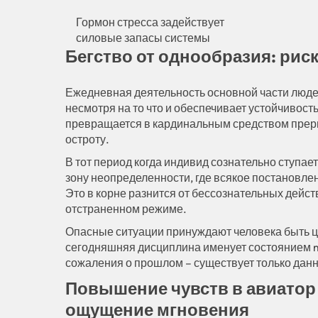
Гормон стресса задействует
силовые запасы системы
Бегство от однообразия: рис
Ежедневная деятельность основной части людей
несмотря на то что и обеспечивает устойчивос
превращается в кардинальным средством прерв
остроту.
В тот период когда индивид сознательно ступает
зону неопределенности, где всякое постановле
Это в корне разнится от бессознательных дейст
отстраненном режиме.
Опасные ситуации принуждают человека быть ц
сегодняшняя дисциплина именует состоянием mi
сожаления о прошлом – существует только данн
Повышение чувств в авиатор 
ощущение мгновения