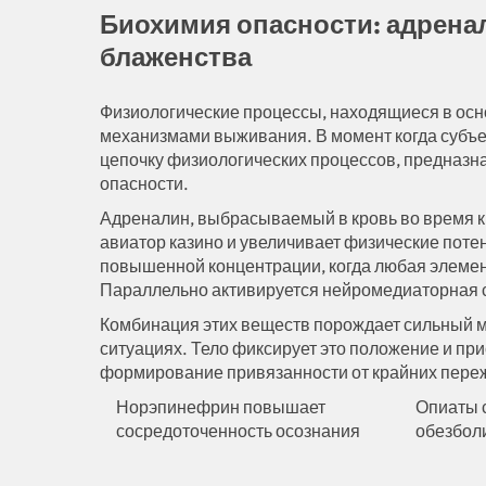
Биохимия опасности: адрена
блаженства
Физиологические процессы, находящиеся в осн
механизмами выживания. В момент когда субъек
цепочку физиологических процессов, предназн
опасности.
Адреналин, выбрасываемый в кровь во время к
авиатор казино и увеличивает физические пот
повышенной концентрации, когда любая элемен
Параллельно активируется нейромедиаторная ст
Комбинация этих веществ порождает сильный м
ситуациях. Тело фиксирует это положение и при
формирование привязанности от крайних пере
Норэпинефрин повышает
Опиаты 
сосредоточенность осознания
обезбол