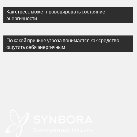
Как стресс может провоцировать состояние
энергичности
По какой причине угроза понимается как средство
ощутить себя энергичным