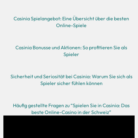
Casinia Spielangebot: Eine Übersicht über die besten
Online-Spiele
Casinia Bonusse und Aktionen: So profitieren Sie als
Spieler
Sicherheit und Seriosität bei Casinia: Warum Sie sich als
Spieler sicher fühlen können
Häufig gestellte Fragen zu “Spielen Sie in Casinia: Das
beste Online-Casino in der Schweiz”