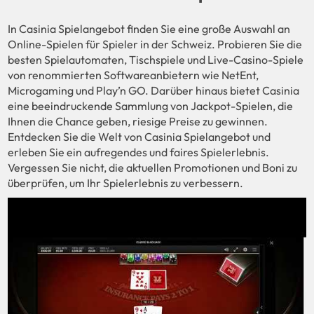
In Casinia Spielangebot finden Sie eine große Auswahl an
Online-Spielen für Spieler in der Schweiz. Probieren Sie die
besten Spielautomaten, Tischspiele und Live-Casino-Spiele
von renommierten Softwareanbietern wie NetEnt,
Microgaming und Play’n GO. Darüber hinaus bietet Casinia
eine beeindruckende Sammlung von Jackpot-Spielen, die
Ihnen die Chance geben, riesige Preise zu gewinnen.
Entdecken Sie die Welt von Casinia Spielangebot und
erleben Sie ein aufregendes und faires Spielerlebnis.
Vergessen Sie nicht, die aktuellen Promotionen und Boni zu
überprüfen, um Ihr Spielerlebnis zu verbessern.