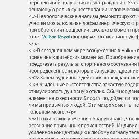
перспективой получения вознаграждения. Указ
решающую роль в существовании человеческих
<p>Неврологические анализы демонстрируют, 
участки мозга, включая дофаминергическую ст
при обретении поощрения, сколько в момент п
ответ
Vulkan Royal
формирует мотивационную фу
</p>
<p>В сегодняшнем мире возбуждение в Vulkan п
привычных житейских моментах. Приобретение л
предсказать результат спортивного состязания
неопределенности, которые запускают древние
<h2>Зачем будничные действия порождают ска
<p>Обыденные обстоятельства зачастую содерж
стимулировать душевную отклик. Обычное движе
элемент неизвестности &ndash; подойдет ли по
ли мы привычных людей. Эти микромоменты не
головном мозге.</p>
<p>Психические изучения обнаруживают, что в
осознание привычных происшествий. Индивид,
усиленное концентрацию к любому сигналу тел
потенциальным знакам создает положение пост